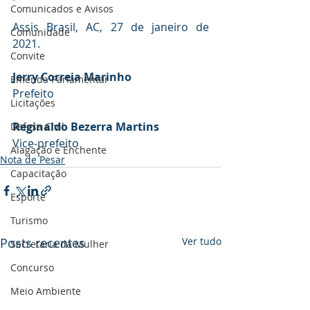
Comunicados e Avisos
Assis Brasil, AC, 27 de janeiro de 
Comunidade
2021.
Convite
Jerry Correia Marinho 
Emenda Parlamentar
Prefeito 
Licitações
Reginaldo Bezerra Martins
Defesa Civil
Vice-prefeito
Alagação e Enchente
Nota de Pesar
Capacitação
Esporte
Turismo
Posts recentes
Ver tudo
Secretaria da Mulher
Concurso
Meio Ambiente