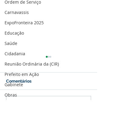
Ordem de Serviço
Carnavassis
ExpoFronteira 2025
Educação
Saúde
Cidadania
Reunião Ordinária da (CIR)
Prefeito em Ação
Comentários
Gabinete
NOTA DE PESAR
Obras
Nota de pesar:
Escreva um comentário
Saúde
Fiales de Melo
Cultura e Eventos
Memória e Cultura