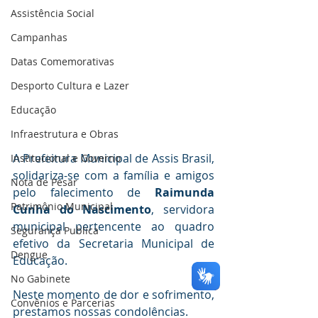
Assistência Social
Campanhas
Datas Comemorativas
Desporto Cultura e Lazer
Educação
Infraestrutura e Obras
A Prefeitura Municipal de Assis Brasil, 
Institucional e Governo
solidariza-se com a família e amigos 
Nota de Pesar
pelo falecimento de 
Raimunda 
Patrimônio Municipal
Cunha do Nascimento
, servidora 
municipal pertencente ao quadro 
Segurança Publica
efetivo da Secretaria Municipal de 
Dengue
Educação. 
No Gabinete
Neste momento de dor e sofrimento, 
Convênios e Parcerias
prestamos nossas condolências. 