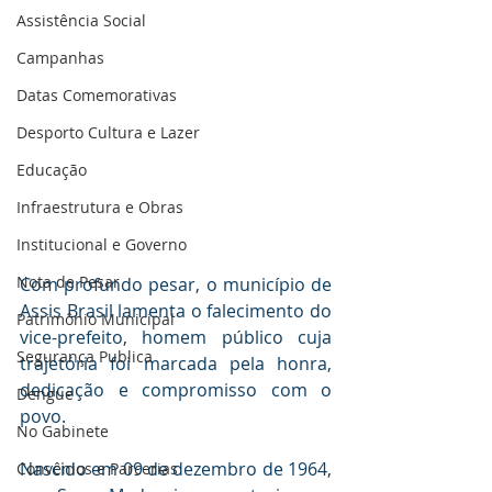
Assistência Social
Campanhas
Datas Comemorativas
Desporto Cultura e Lazer
Educação
Infraestrutura e Obras
Institucional e Governo
Nota de Pesar
Com profundo pesar, o município de 
Assis Brasil lamenta o falecimento do 
Patrimônio Municipal
vice-prefeito, homem público cuja 
Segurança Publica
trajetória foi marcada pela honra, 
dedicação e compromisso com o 
Dengue
povo.
No Gabinete
Nascido em 09 de dezembro de 1964, 
Convênios e Parcerias