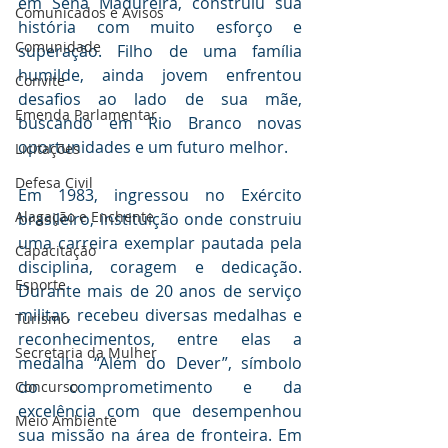
em Sena Madureira, construiu sua 
Comunicados e Avisos
história com muito esforço e 
Comunidade
superação. Filho de uma família 
humilde, ainda jovem enfrentou 
Convite
desafios ao lado de sua mãe, 
Emenda Parlamentar
buscando em Rio Branco novas 
oportunidades e um futuro melhor.
Licitações
Defesa Civil
Em 1983, ingressou no Exército 
Alagação e Enchente
brasileiro, instituição onde construiu 
uma carreira exemplar pautada pela 
Capacitação
disciplina, coragem e dedicação. 
Esporte
Durante mais de 20 anos de serviço 
militar, recebeu diversas medalhas e 
Turismo
reconhecimentos, entre elas a 
Secretaria da Mulher
medalha “Além do Dever”, símbolo 
do comprometimento e da 
Concurso
excelência com que desempenhou 
Meio Ambiente
sua missão na área de fronteira. Em 