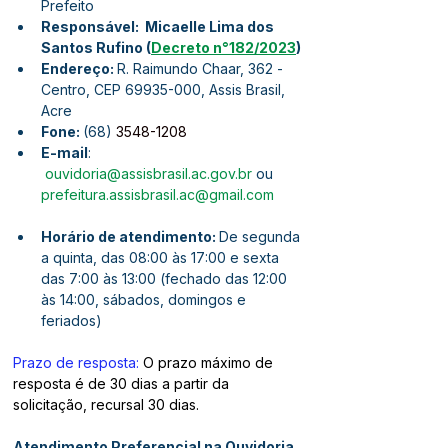
Prefeito
Responsável:  Micaelle Lima dos 
Santos Rufino (
Decreto n°182/2023
)
Endereço: 
R. Raimundo Chaar, 362 - 
Centro, CEP 69935-000, Assis Brasil, 
Acre
Fone: 
(68) 
3548-1208
E-mail
: 
ouvidoria@assisbrasil.ac.gov.br
 ou 
prefeitura.assisbrasil.ac@gmail.com
Horário de atendimento: 
De segunda 
a quinta, das 08:00 às 17:00 e sexta 
das 7:00 às 13:00 (fechado das 12:00 
às 14:00, sábados, domingos e 
feriados)
Prazo de resposta:
 O prazo máximo de 
resposta é de 30 dias a partir da 
solicitação, recursal 30 dias.
Atendimento Preferencial na Ouvidoria