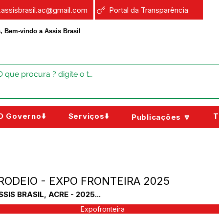
a.assisbrasil.ac@gmail.com
Portal da Transparência
, Bem-vindo a Assis Brasil
O Governo⬇️
Serviços⬇️
T
Publicações 🔽
ODEIO - EXPO FRONTEIRA 2025
S BRASIL, ACRE - 2025...
Expofronteira