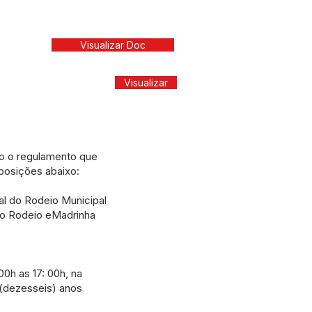
Visualizar Doc
Visualizar
co o regulamento que
posições abaixo:
ial do Rodeio Municipal
 do Rodeio eMadrinha
00h as 17: 00h, na
 (dezesseis) anos