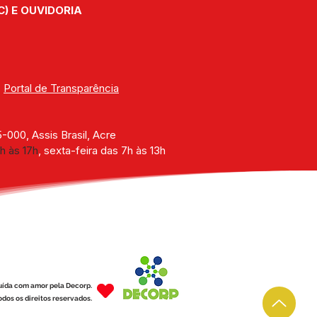
C) E OUVIDORIA
| 
Portal de Transparência
000, Assis Brasil, Acre
h às 17h
, sexta-feira das 7h às 13h
uída com amor pela Decorp.
dos os direitos reservados.