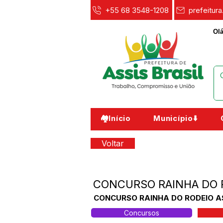
+55 68 3548-1208
prefeitur
Olá
🏘️Início
Município⬇️
Voltar
CONCURSO RAINHA DO R
CONCURSO RAINHA DO RODEIO ASSI
Concursos