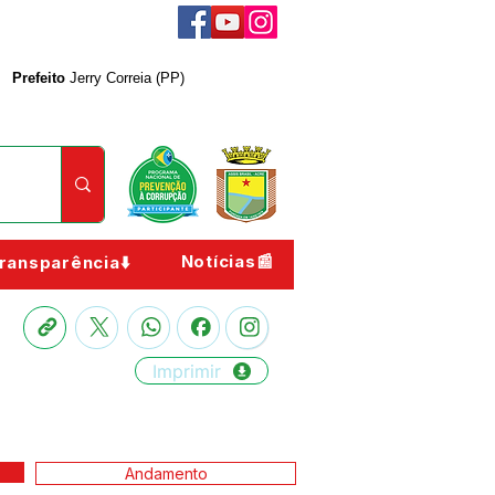
Prefeito
Jerry Correia (PP)
Notícias📰
ransparência⬇️
Imprimir
Andamento