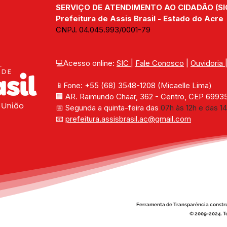
SERVIÇO DE ATENDIMENTO AO CIDADÃO (SI
Prefeitura de Assis Brasil - Estado do Acre
CNPJ. 04.045.993/0001-79
💻Acesso online: 
SIC 
| 
Fale Conosco
 | 
Ouvidoria
📱Fone: +55 (68) 
3548-1208 
(Micaelle Lima)
🏢 
AR. Raimundo Chaar, 362 - Centro, CEP 69935-
📅 Segunda a quinta-feira das 
07h às 12h e das 14
📧 
prefeitura.assisbrasil.ac
@gmail.com
Ferramenta de Transparência constr
© 2009-2024. To