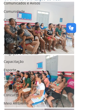
Comunicados e Avisos
Comunidade
Convite
Emenda Parlamentar
Licitações
Defesa Civil
Alagação e Enchente
Capacitação
Esporte
Turismo
Secretaria da Mulher
Concurso
Meio Ambiente