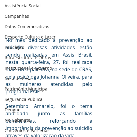
Assistência Social
Campanhas
Datas Comemorativas
Desporto Cultura e Lazer
No mês dedicado à prevenção ao 
suicídio diversas atividades estão 
Educação
sendo realizadas em Assis Brasil, 
Infraestrutura e Obras
nesta quarta-feira, 27, foi realizada 
Institucional e Governo
mais uma palestra, na sede do CRAS, 
pela psicóloga Johanna Oliveira, para 
Nota de Pesar
as mulheres atendidas pelo 
Patrimônio Municipal
programa PAIF.
Segurança Publica
Setembro Amarelo, foi o tema 
Dengue
abordado junto as famílias 
No Gabinete
beneficiárias, reforçando a 
importância da prevenção ao suicídio 
Convênios e Parcerias
através da valorização da vida. 