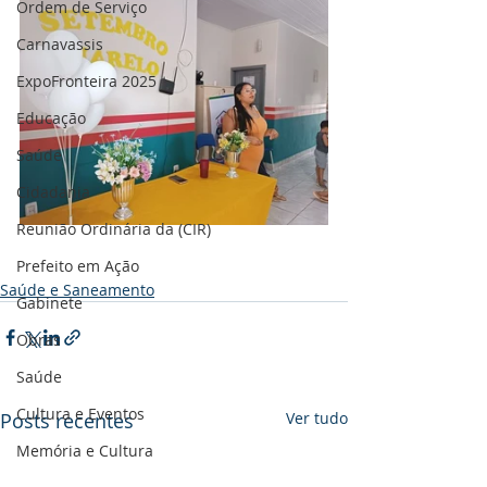
Ordem de Serviço
Carnavassis
ExpoFronteira 2025
Educação
Saúde
Cidadania
Reunião Ordinária da (CIR)
Prefeito em Ação
Saúde e Saneamento
Gabinete
Obras
Saúde
Cultura e Eventos
Posts recentes
Ver tudo
Memória e Cultura