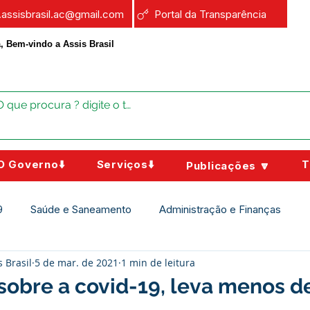
a.assisbrasil.ac@gmail.com
Portal da Transparência
, Bem-vindo a Assis Brasil
O Governo⬇️
Serviços⬇️
T
Publicações 🔽
9
Saúde e Saneamento
Administração e Finanças
s Brasil
5 de mar. de 2021
1 min de leitura
Assistência Social
Campanhas
Datas Comemorativas
sobre a covid-19, leva menos 