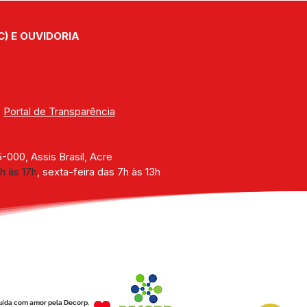
ríplice fronteira com
 em zoonoses e
C) E OUVIDORIA
citação profissional
| 
Portal de Transparência
000, Assis Brasil, Acre
h às 17h
, sexta-feira das 7h às 13h
uída com amor pela Decorp.