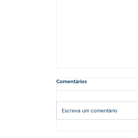
Comentários
Escreva um comentário
Prefeitura de Assis Brasil
conclui ações de vacinação