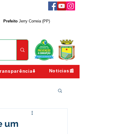
Prefeito
Jerry Correia (PP)
Notícias📰
ransparência⬇️
de um