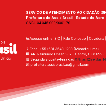
parceria com o Governo do
na t
Estado
foco
SERVIÇO DE ATENDIMENTO AO CIDADÃO (SI
capa
Prefeitura de Assis Brasil - Estado do Acre
CNPJ. 04.045.993/0001-79
💻Acesso online: 
SIC 
| 
Fale Conosco
 | 
Ouvidoria
📱Fone: +55 (68) 
3548-1208 
(Micaelle Lima)
🏢 
AR. Raimundo Chaar, 362 - Centro, CEP 69935-
📅 Segunda a quinta-feira das 
07h às 12h e das 14
📧 
prefeitura.assisbrasil.ac
@gmail.com
Ferramenta de Transparência constr