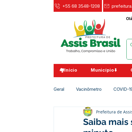
+55 68 3548-1208
prefeitur
Olá
🏘️Início
Município⬇️
Geral
Vacinômetro
COVID-1
Prefeitura de Assi
Agricultura e Meio Ambiente
Saiba mais 