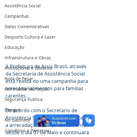
Assistência Social
Campanhas
Datas Comemorativas
Desporto Cultura e Lazer
Educação
Infraestrutura e Obras
A Prefeitura de Assis Brasil, através 
Institucional e Governo
da Secretaria de Assistência Social 
Nota de Pesar
está realiza do uma campanha para 
arrecadar alimentos para familias 
Patrimônio Municipal
carentes.
Segurança Publica
Dengue
De acordo com o Secretário de 
Assistência Social, Quedinei Barreto, 
No Gabinete
a arrecadação está em andamento 
Convênios e Parcerias
desde o dia 07 de Maio e continuará 