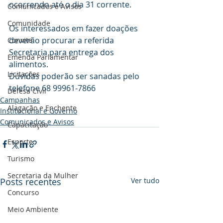
ocorrendo até o dia 31 corrente.
Comunicados e Avisos
Comunidade
Os interessados em fazer doações 
deverão procurar a referida 
Convite
Secretaria para entrega dos 
Emenda Parlamentar
alimentos.
Licitações
Dúvidas poderão ser sanadas pelo 
telefone 68 99961-7866
Defesa Civil
Campanhas
Alagação e Enchente
Institucional e Governo
Comunicados e Avisos
Capacitação
Esporte
Turismo
Secretaria da Mulher
Posts recentes
Ver tudo
Concurso
Meio Ambiente