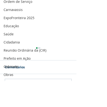
Ordem de Serviço
Carnavassis
ExpoFronteira 2025
Educação
Saúde
Cidadania
Reunião Ordinária da (CIR)
Prefeito em Ação
Gabinete
Comentários
Obras
Saúde
Histórico: Assis Brasil
CONQUISTA HI
Escreva um comentário
Cultura e Eventos
recebe mais de 444
PREFEITURA DE
títulos definitivos e
BRASIL RECEBE
Memória e Cultura
novos investimentos
DEFINITIVO DA
estaduais
KM 02 E AVANÇ