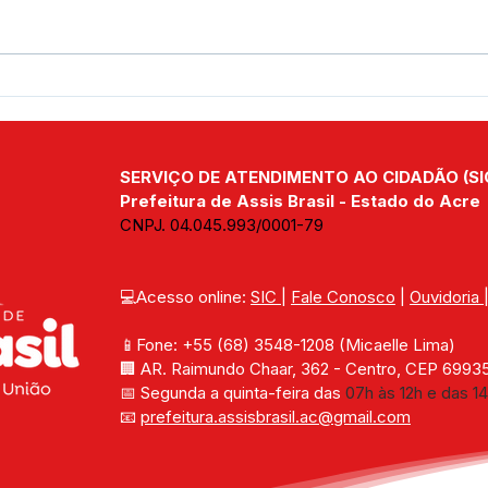
Prefeitura de Assis Brasil
Assi
conclui ações de vacinação
com 
do Programa Saúde na
parc
Escola
Est
SERVIÇO DE ATENDIMENTO AO CIDADÃO (SI
Prefeitura de Assis Brasil - Estado do Acre
CNPJ. 04.045.993/0001-79
💻Acesso online: 
SIC 
| 
Fale Conosco
 | 
Ouvidoria
📱Fone: +55 (68) 
3548-1208 
(Micaelle Lima)
🏢 
AR. Raimundo Chaar, 362 - Centro, CEP 69935-
📅 Segunda a quinta-feira das 
07h às 12h e das 14
📧 
prefeitura.assisbrasil.ac
@gmail.com