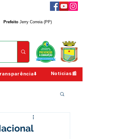
Prefeito
Jerry Correia (PP)
Notícias📰
ransparência⬇️
Nacional