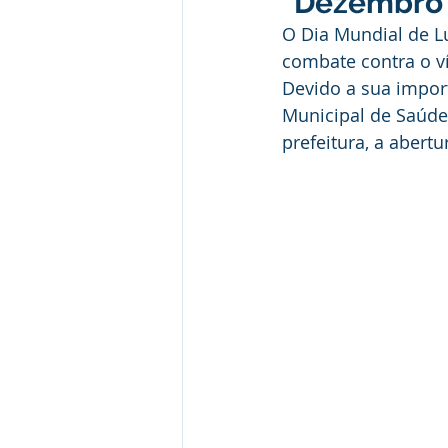
"Dezembro 
Desporto Cultura e Lazer
E
O Dia Mundial de Lu
combate contra o ví
Devido a sua import
Patrimônio Municipal
Segur
Municipal de Saúde,
prefeitura, a aber
Comunicados e Avisos
Com
Alagação e Enchente
Capac