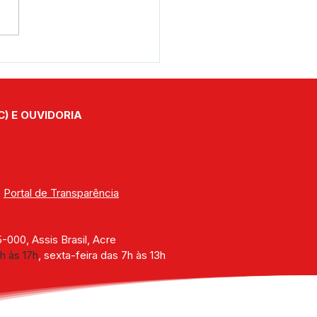
s Brasil celebra 50 anos
Sebrae Itinerante em
eria com o Governo do
ado
C) E OUVIDORIA
| 
Portal de Transparência
000, Assis Brasil, Acre
h às 17h
, sexta-feira das 7h às 13h