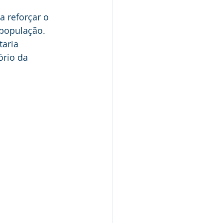
Nota de Pesar
 reforçar o 
 população. 
taria 
rcerias
ório da 
Defesa Civil
Concurso