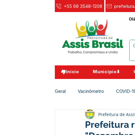
+55 68 3548-1208
prefeitur
Olá
🏘️Início
Município⬇️
Geral
Vacinômetro
COVID-1
Prefeitura de Assi
Agricultura e Meio Ambiente
Prefeitura 