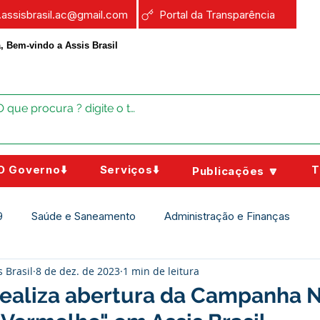
a.assisbrasil.ac@gmail.com
Portal da Transparência
, Bem-vindo a Assis Brasil
O Governo⬇️
Serviços⬇️
T
Publicações 🔽
9
Saúde e Saneamento
Administração e Finanças
s Brasil
8 de dez. de 2023
1 min de leitura
Assistência Social
Campanhas
Datas Comemorativas
realiza abertura da Campanha 