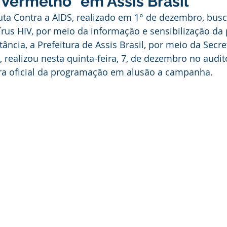
Vermelho" em Assis Brasil
ducação
Infraestrutura e Obras
Institucional e Governo
ta Contra a AIDS, realizado em 1° de dezembro, busca
rus HIV, por meio da informação e sensibilização da
ância, a Prefeitura de Assis Brasil, por meio da Secre
ança Publica
Dengue
No Gabinete
Convênios e Pa
 realizou nesta quinta-feira, 7, de dezembro no audit
tura oficial da programação em alusão a campanha.
unidade
Convite
Emenda Parlamentar
Licitações
itação
Esporte
Turismo
Secretaria da Mulher