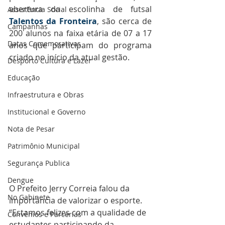
abertura da escolinha de futsal 
Assistência Social
Talentos da Fronteira
, são cerca de 
Campanhas
200 alunos na faixa etária de 07 a 17 
Datas Comemorativas
anos que participam do programa 
criado no início da atual gestão.  
Desporto Cultura e Lazer
Educação
Infraestrutura e Obras
Institucional e Governo
Nota de Pesar
Patrimônio Municipal
Segurança Publica
Dengue
O Prefeito Jerry Correia falou da 
No Gabinete
importância de valorizar o esporte. 
“Estamos felizes com a qualidade de 
Convênios e Parcerias
estudantes participando da 