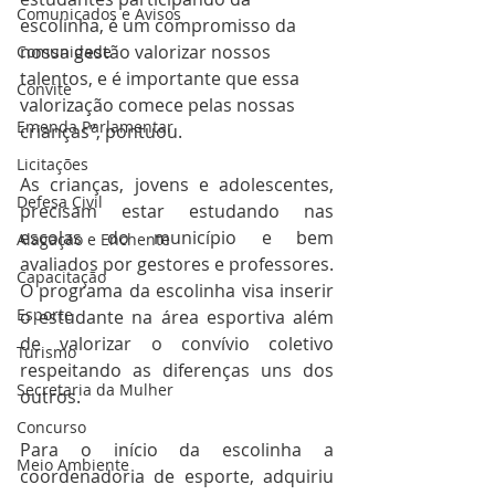
Comunicados e Avisos
escolinha, é um compromisso da 
nossa gestão valorizar nossos 
Comunidade
talentos, e é importante que essa 
Convite
valorização comece pelas nossas 
Emenda Parlamentar
crianças”, pontuou.   
Licitações
As crianças, jovens e adolescentes, 
Defesa Civil
precisam estar estudando nas 
escolas do município e bem 
Alagação e Enchente
avaliados por gestores e professores. 
Capacitação
O programa da escolinha visa inserir 
Esporte
o estudante na área esportiva além 
de valorizar o convívio coletivo 
Turismo
respeitando as diferenças uns dos 
Secretaria da Mulher
outros.  
Concurso
Para o início da escolinha a 
Meio Ambiente
coordenadoria de esporte, adquiriu 