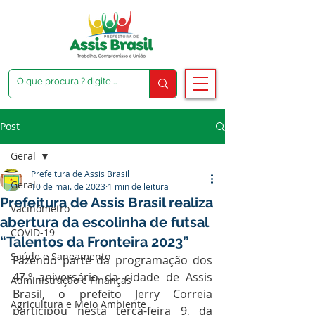
Post
Geral
Prefeitura de Assis Brasil
Geral
10 de mai. de 2023
1 min de leitura
Prefeitura de Assis Brasil realiza
Vacinômetro
abertura da escolinha de futsal
COVID-19
“Talentos da Fronteira 2023”
Saúde e Saneamento
Fazendo parte da programação dos 
47.º aniversário da cidade de Assis 
Administração e Finanças
Brasil, o prefeito Jerry Correia 
Agricultura e Meio Ambiente
participou nesta terça-feira 9, da 