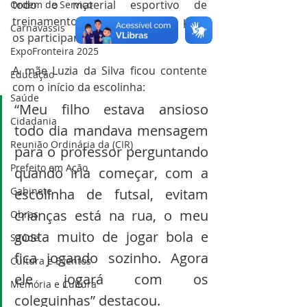
todo o material esportivo de 
Ordem de Serviço
treinamentos além de coletes para 
Carnavassis
os participantes.   
ExpoFronteira 2025
A mãe Luzia da Silva ficou contente 
Educação
com o início da escolinha:
Saúde
“Meu filho estava ansioso 
Cidadania
todo dia mandava mensagem 
Reunião Ordinária da (CIR)
para o professor perguntando 
Prefeito em Ação
quando iria começar, com a 
Gabinete
escolinha de futsal, evitam 
crianças está na rua, o meu 
Obras
gosta muito de jogar bola e 
Saúde
fica jogando sozinho. Agora 
Cultura e Eventos
ele jogará com os 
Memória e Cultura
coleguinhas” destacou.