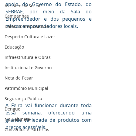
apoio do Governo do Estado, do 
Assistência Social
SEBRAE, por meio da Sala do 
Campanhas
Empreendedor e dos pequenos e 
micros empreendedores locais. 
Datas Comemorativas
Desporto Cultura e Lazer
Educação
Infraestrutura e Obras
Institucional e Governo
Nota de Pesar
Patrimônio Municipal
Segurança Publica
A Feira vai funcionar durante toda 
Dengue
essa semana, oferecendo uma 
No Gabinete
grande variedade de produtos com 
preços acessíveis. 
Convênios e Parcerias