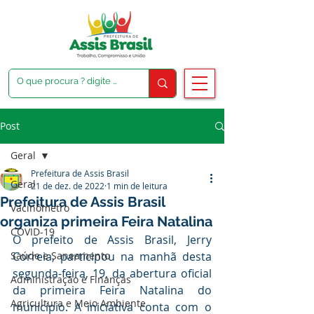
Post
Geral
Prefeitura de Assis Brasil
Geral
21 de dez. de 2022
1 min de leitura
Prefeitura de Assis Brasil
Vacinômetro
organiza primeira Feira Natalina
COVID-19
O prefeito de Assis Brasil, Jerry 
Saúde e Saneamento
Correia, participou na manhã desta 
segunda-feira, 19, da abertura oficial 
Administração e Finanças
da primeira Feira Natalina do 
Agricultura e Meio Ambiente
município. A iniciativa conta com o 