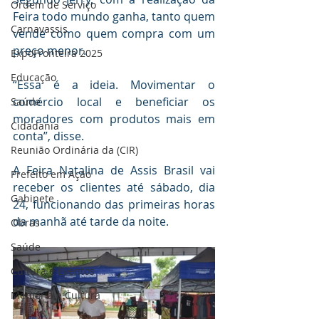
Ordem de Serviço
Feira todo mundo ganha, tanto quem 
Carnavassis
vende como quem compra com um 
preço menor. 
ExpoFronteira 2025
Educação
“Essa é a ideia. Movimentar o 
comércio local e beneficiar os 
Saúde
moradores com produtos mais em 
Cidadania
conta”, disse. 
Reunião Ordinária da (CIR)
A Feira Natalina de Assis Brasil vai 
Prefeito em Ação
receber os clientes até sábado, dia 
Gabinete
24, funcionando das primeiras horas 
da manhã até tarde da noite. 
Obras
Saúde
Cultura e Eventos
Memória e Cultura