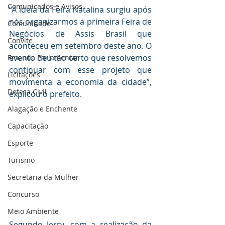
Comunicados e Avisos
“A ideia da Feira Natalina surgiu após 
nós organizarmos a primeira Feira de 
Comunidade
Negócios de Assis Brasil que 
Convite
aconteceu em setembro deste ano. O 
evento deu tão certo que resolvemos 
Emenda Parlamentar
continuar com esse projeto que 
Licitações
movimenta a economia da cidade”, 
Defesa Civil
explicou o prefeito. 
Alagação e Enchente
Capacitação
Esporte
Turismo
Secretaria da Mulher
Concurso
Meio Ambiente
Segundo Jerry, com a realização da 