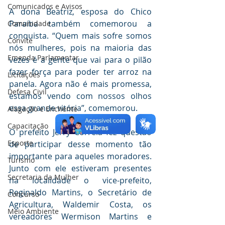
Comunicados e Avisos
A dona Beatriz, esposa do Chico 
Paraíba também comemorou a 
Comunidade
conquista. “Quem mais sofre somos 
Convite
nós mulheres, pois na maioria das 
Emenda Parlamentar
vezes é a gente que vai para o pilão 
fazer força para poder ter arroz na 
Licitações
panela. Agora não é mais promessa, 
Defesa Civil
estamos vendo com nossos olhos 
essa grande vitória”, comemorou.
Alagação e Enchente
Capacitação
O prefeito Jerry Correia fez questão 
Esporte
de participar desse momento tão 
importante para aqueles moradores. 
Turismo
Junto com ele estiveram presentes 
Secretaria da Mulher
na localidade o vice-prefeito, 
Reginaldo Martins, o Secretário de 
Concurso
Agricultura, Waldemir Costa, os 
Meio Ambiente
vereadores Wermison Martins e 