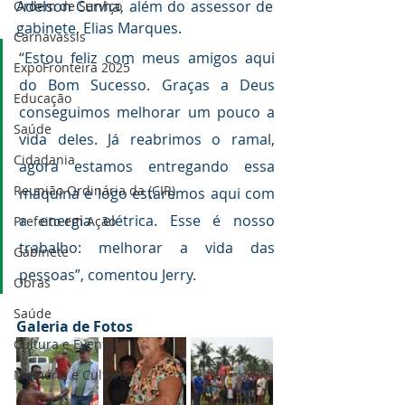
Adelson Cunha, além do assessor de 
Ordem de Serviço
gabinete, Elias Marques.
Carnavassis
“Estou feliz com meus amigos aqui 
ExpoFronteira 2025
do Bom Sucesso. Graças a Deus 
Educação
conseguimos melhorar um pouco a 
Saúde
vida deles. Já reabrimos o ramal, 
Cidadania
agora estamos entregando essa 
Reunião Ordinária da (CIR)
máquina e logo estaremos aqui com 
a energia elétrica. Esse é nosso 
Prefeito em Ação
trabalho: melhorar a vida das 
Gabinete
pessoas”, comentou Jerry.
Obras
Saúde
Galeria de Fotos
Cultura e Eventos
Memória e Cultura