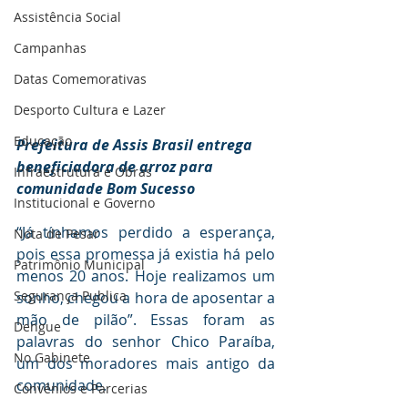
Assistência Social
Campanhas
Datas Comemorativas
Desporto Cultura e Lazer
Educação
Prefeitura de Assis Brasil entrega 
beneficiadora de arroz para 
Infraestrutura e Obras
comunidade Bom Sucesso
Institucional e Governo
“Já tínhamos perdido a esperança, 
Nota de Pesar
pois essa promessa já existia há pelo 
Patrimônio Municipal
menos 20 anos. Hoje realizamos um 
Segurança Publica
sonho, chegou a hora de aposentar a 
mão de pilão”. Essas foram as 
Dengue
palavras do senhor Chico Paraíba, 
No Gabinete
um dos moradores mais antigo da 
comunidade.
Convênios e Parcerias