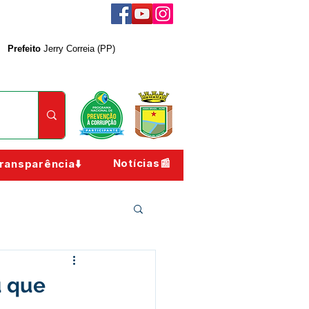
Prefeito
Jerry Correia (PP)
Notícias📰
ransparência⬇️
u que