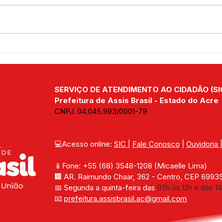
Prefeitura de Assis Brasil
Pref
realiza abertura do
assi
programa “Prefeitura no
para
Bairro” no Bairro Bela Vista
Humb
SERVIÇO DE ATENDIMENTO AO CIDADÃO (SI
bair
Prefeitura de Assis Brasil - Estado do Acre
CNPJ. 04.045.993/0001-79
💻Acesso online: 
SIC 
| 
Fale Conosco
 | 
Ouvidoria
📱Fone: +55 (68) 
3548-1208 
(Micaelle Lima)
🏢 
AR. Raimundo Chaar, 362 - Centro, CEP 69935-
📅 Segunda a quinta-feira das 
07h às 12h e das 14
📧 
prefeitura.assisbrasil.ac
@gmail.com