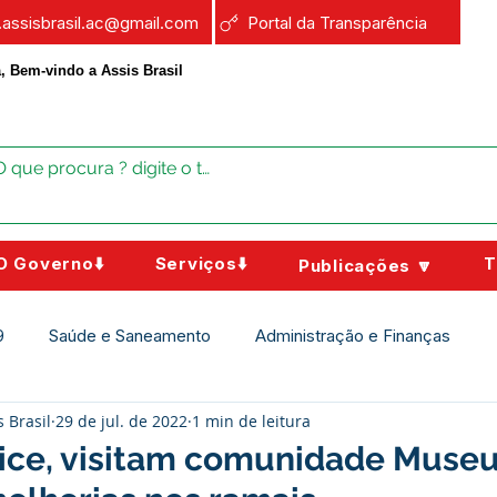
a.assisbrasil.ac@gmail.com
Portal da Transparência
, Bem-vindo a Assis Brasil
O Governo⬇️
Serviços⬇️
T
Publicações 🔽
9
Saúde e Saneamento
Administração e Finanças
s Brasil
29 de jul. de 2022
1 min de leitura
Assistência Social
Campanhas
Datas Comemorativas
 vice, visitam comunidade Muse