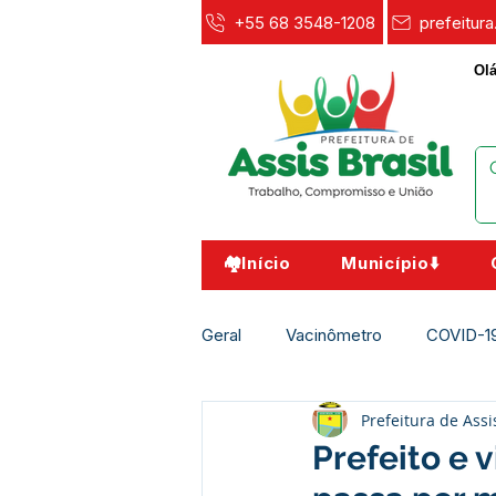
+55 68 3548-1208
prefeitur
Olá
🏘️Início
Município⬇️
Geral
Vacinômetro
COVID-1
Prefeitura de Assi
Agricultura e Meio Ambiente
Prefeito e