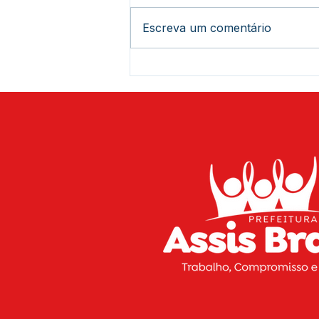
Escreva um comentário
Prefeitura de Assis Brasil
por meio da escola Simon
Bolivar realiza caminhada
alusiva ao Dia do Autismo