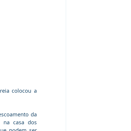
eia colocou a 
 escoamento da 
 na casa dos 
ue podem ser 