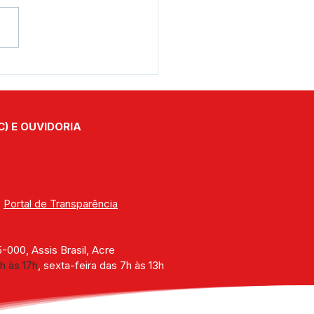
eito Jerry Correia
na ordem de serviço
 asfaltamento da Rua
erto Gonçalves, no
C) E OUVIDORIA
ro Km 02
| 
Portal de Transparência
000, Assis Brasil, Acre
h às 17h
, sexta-feira das 7h às 13h