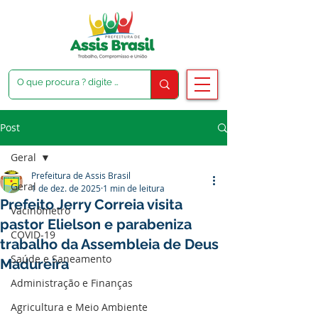
Post
Geral
Prefeitura de Assis Brasil
Geral
1 de dez. de 2025
1 min de leitura
Prefeito Jerry Correia visita
Vacinômetro
pastor Elielson e parabeniza
COVID-19
trabalho da Assembleia de Deus
Saúde e Saneamento
Madureira
Administração e Finanças
Agricultura e Meio Ambiente