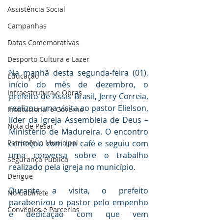
Assistência Social
Campanhas
Datas Comemorativas
Desporto Cultura e Lazer
Na manhã desta segunda-feira (01), 
Educação
início do mês de dezembro, o 
Infraestrutura e Obras
prefeito de Assis Brasil, Jerry Correia, 
realizou uma visita ao pastor Elielson, 
Institucional e Governo
líder da Igreja Assembleia de Deus – 
Nota de Pesar
Ministério de Madureira. O encontro 
começou com um café e seguiu com 
Patrimônio Municipal
uma conversa sobre o trabalho 
Segurança Publica
realizado pela igreja no município.
Dengue
Durante a visita, o prefeito 
No Gabinete
parabenizou o pastor pelo empenho 
Convênios e Parcerias
e dedicação com que vem 