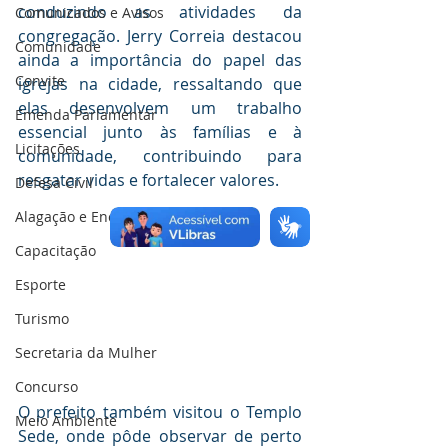
conduzindo as atividades da 
Comunicados e Avisos
congregação. Jerry Correia destacou 
Comunidade
ainda a importância do papel das 
Convite
igrejas na cidade, ressaltando que 
elas desenvolvem um trabalho 
Emenda Parlamentar
essencial junto às famílias e à 
Licitações
comunidade, contribuindo para 
resgatar vidas e fortalecer valores.
Defesa Civil
Alagação e Enchente
Capacitação
Esporte
Turismo
Secretaria da Mulher
Concurso
O prefeito também visitou o Templo 
Meio Ambiente
Sede, onde pôde observar de perto 