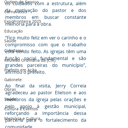
Ordem de Serviço
os cuidados com a estrutura, além 
da motivação do pastor e dos 
Carnavassis
membros em buscar constante 
ExpoFronteira 2025
melhoria para a obra.
Educação
“Fico muito feliz em ver o carinho e o 
Saúde
compromisso com que o trabalho 
Cidadania
está sendo feito. As igrejas têm uma 
função social fundamental e são 
Reunião Ordinária da (CIR)
grandes parceiras do município”, 
Prefeito em Ação
afirmou o prefeito.
Gabinete
Ao final da visita, Jerry Correia 
Obras
agradeceu ao pastor Elielson e aos 
membros da igreja pelas orações e 
Saúde
pelo apoio à gestão municipal, 
Cultura e Eventos
reforçando a importância dessa 
Memória e Cultura
parceria para o fortalecimento da 
comunidade.