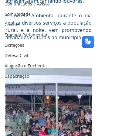
apresentaram cantando louvores.
Comunicados e Avisos
Comunidade
A Carreta Ambiental durante o dia 
realiza diversos serviços a população 
Convite
rural, e a noite, vem promovendo 
Emenda Parlamentar
atividades culturais no município.
Licitações
Defesa Civil
Alagação e Enchente
Capacitação
Esporte
Turismo
Secretaria da Mulher
Concurso
Meio Ambiente