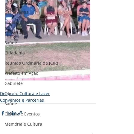
Ordem de Serviço
Carnavassis
ExpoFronteira 2025
Educação
Saúde
Cidadania
Reunião Ordinária da (CIR)
Prefeito em Ação
Gabinete
Desporto Cultura e Lazer
Obras
Convênios e Parcerias
Saúde
Cultura e Eventos
Memória e Cultura