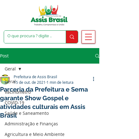
Post
Geral
Prefeitura de Assis Brasil
Geral
15 de out. de 2021
1 min de leitura
Parceria da Prefeitura e Sema
Vacinômetro
garante Show Gospel e
COVID-19
atividades culturais em Assis
Saúde e Saneamento
Brasil
Administração e Finanças
Agricultura e Meio Ambiente