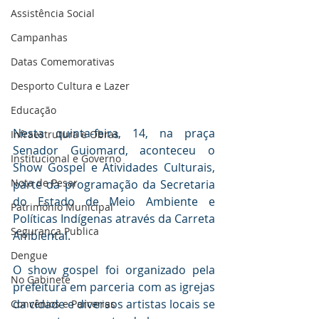
Assistência Social
Campanhas
Datas Comemorativas
Desporto Cultura e Lazer
Educação
Nesta quinta-feira, 14, na praça 
Infraestrutura e Obras
Senador Guiomard, aconteceu o 
Institucional e Governo
Show Gospel e Atividades Culturais, 
Nota de Pesar
parte da programação da Secretaria 
do Estado de Meio Ambiente e 
Patrimônio Municipal
Políticas Indígenas através da Carreta 
Segurança Publica
Ambiental.
Dengue
O show gospel foi organizado pela 
No Gabinete
prefeitura em parceria com as igrejas 
da cidade e diversos artistas locais se 
Convênios e Parcerias