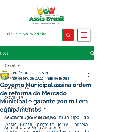
Post
Geral
Prefeitura de Assis Brasil
Geral
28 de fev. de 2022
1 min de leitura
Governo Municipal assina ordem
Vacinômetro
de reforma do Mercado
COVID-19
Municipal e garante 700 mil em
Saúde e Saneamento
equipamentos
O chefe do executivo municipal de 
Administração e Finanças
Assis Brasil, prefeito Jerry Correia, 
Agricultura e Meio Ambiente
participou nesta sexta-feira, 25, da 