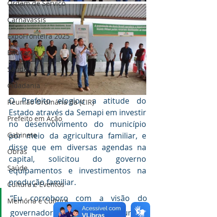
Ordem de Serviço
Carnavassis
ExpoFronteira 2025
Educação
Saúde
Cidadania
O Prefeito elogiou a atitude do 
Reunião Ordinária da (CIR)
Estado através da Semapi em investir 
Prefeito em Ação
no desenvolvimento do município 
por meio da agricultura familiar, e 
Gabinete
disse que em diversas agendas na 
Obras
capital, solicitou do governo 
Saúde
equipamentos e investimentos na 
produção familiar. 
Cultura e Eventos
“Eu corroboro com a visão do 
Memória e Cultura
governador, que a agricultura e 