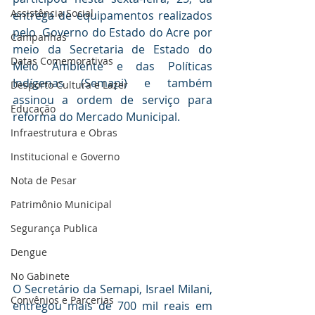
Assistência Social
entrega de equipamentos realizados 
pelo  Governo do Estado do Acre por 
Campanhas
meio da Secretaria de Estado do 
Datas Comemorativas
Meio Ambiente e das Políticas 
Indígenas (Semapi) e também 
Desporto Cultura e Lazer
assinou a ordem de serviço para 
Educação
reforma do Mercado Municipal.
Infraestrutura e Obras
Institucional e Governo
Nota de Pesar
Patrimônio Municipal
Segurança Publica
Dengue
No Gabinete
O Secretário da Semapi, Israel Milani, 
Convênios e Parcerias
entregou mais de 700 mil reais em 