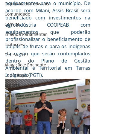
equipamentos para o município. De 
Comunicados e Avisos
acordo com Milani, Assis Brasil será 
Comunidade
beneficiado com investimentos na 
Convite
agroindústria COOPEAB, com 
equipamentos que poderão 
Emenda Parlamentar
profissionalizar o beneficiamento de 
Licitações
polpas de frutas e para os indígenas 
da região que serão contemplados 
Defesa Civil
dentro do Plano de Gestão 
Alagação e Enchente
Ambiental e Territorial em Terras 
Indígenas (PGTI).
Capacitação
Esporte
Turismo
Secretaria da Mulher
Concurso
Meio Ambiente