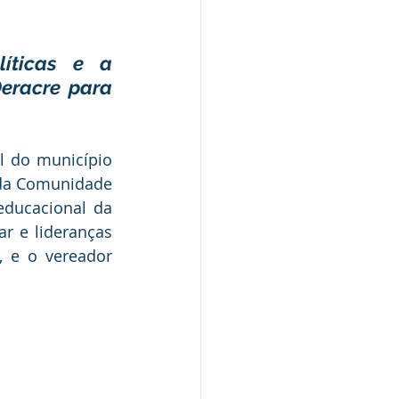
Nota de Pesar
íticas e a 
rcerias
eracre para 
Defesa Civil
 da Comunidade 
ducacional da 
Concurso
r e lideranças 
 e o vereador 