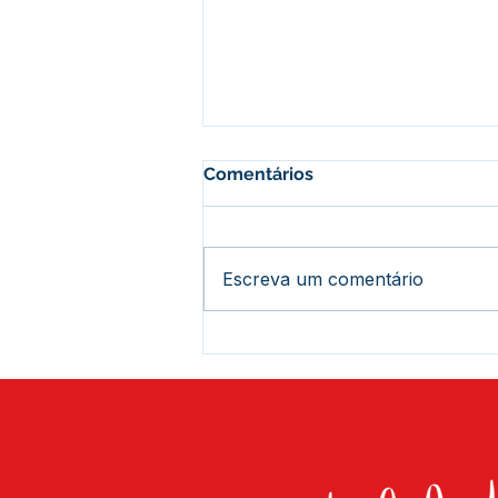
Comentários
Escreva um comentário
A Revolução Acreana: Do
Ouro Branco à Incorporação
Nacional