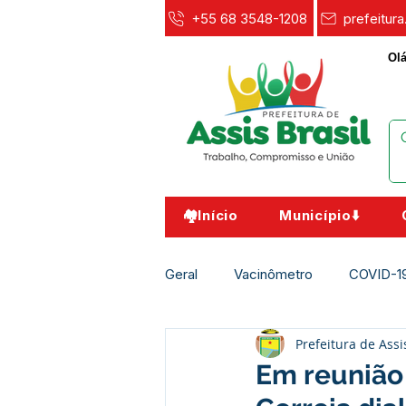
+55 68 3548-1208
prefeitur
Olá
🏘️Início
Município⬇️
Geral
Vacinômetro
COVID-1
Prefeitura de Assi
Agricultura e Meio Ambiente
Em reunião 