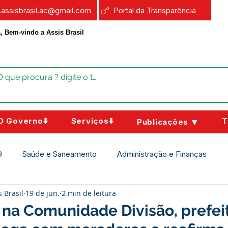
a.assisbrasil.ac@gmail.com
Portal da Transparência
, Bem-vindo a Assis Brasil
O Governo⬇️
Serviços⬇️
T
Publicações 🔽
9
Saúde e Saneamento
Administração e Finanças
s Brasil
19 de jun.
2 min de leitura
Assistência Social
Campanhas
Datas Comemorativas
na Comunidade Divisão, prefeit