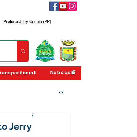
Prefeito
Jerry Correia (PP)
Notícias📰
ransparência⬇️
o Jerry