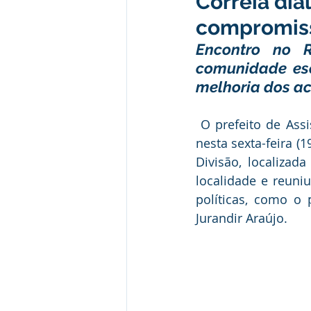
Correia di
Desporto Cultura e Lazer
E
compromisso
Encontro no R
Patrimônio Municipal
Segur
comunidade esc
melhoria dos ac
Comunicados e Avisos
Com
 O prefeito de Assis Brasil, Jerry Correia, cumpriu agenda na zona rural do município 
nesta sexta-feira 
Divisão, localizad
Alagação e Enchente
Capac
localidade e reuniu
políticas, como o
Jurandir Araújo.