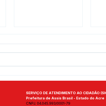
Prefeitura de Assis Brasil
Agos
abre programação do
Dou
Agosto Lilás com curso de
Cuid
Confeitaria para 20
Cons
SERVIÇO DE ATENDIMENTO AO CIDADÃO (SI
mulheres
Prefeitura de Assis Brasil - Estado do Acre
CNPJ. 04.045.993/0001-79