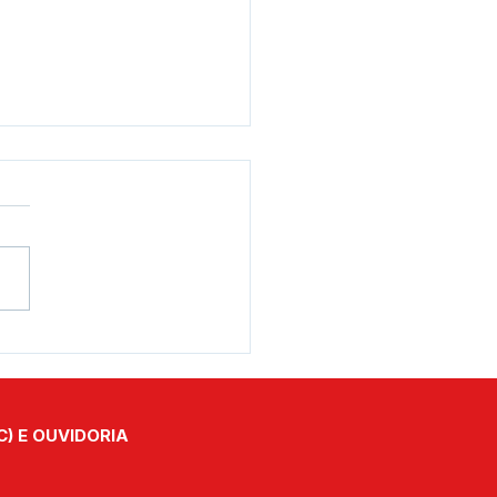
to Lilás e Agosto
rado: Um Mês de
ado, Proteção e
cientização
C) E OUVIDORIA