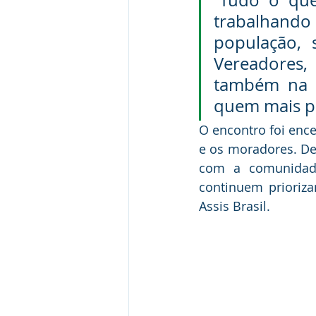
“Tudo o que
trabalhando
população,
Vereadores,
também na c
quem mais pre
O encontro foi enc
e os moradores. De 
com a comunidade 
continuem prioriz
Assis Brasil.