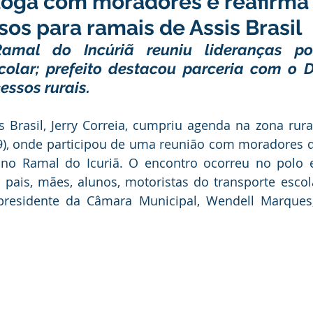
aloga com moradores e reafirma
ducação
Infraestrutura e Obras
Institucional e Governo
s para ramais de Assis Brasil
amal do Incúriã reuniu lideranças pol
ança Publica
Dengue
No Gabinete
Convênios e Pa
olar; prefeito destacou parceria com o D
essos rurais.
unidade
Convite
Emenda Parlamentar
Licitações
(19), onde participou de uma reunião com moradores
a no Ramal do Icuriã. O encontro ocorreu no polo e
itação
Esporte
Turismo
Secretaria da Mulher
 pais, mães, alunos, motoristas do transporte escola
 presidente da Câmara Municipal, Wendell Marques,