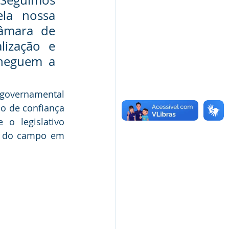
Seguimos 
la nossa 
âmara de 
ização e 
heguem a 
governamental 
o de confiança 
o legislativo 
o do campo em 