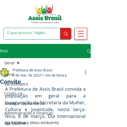
Post
Geral
Prefeitura de Assis Brasil
Geral
7 de mar. de 2022
1 min de leitura
Convite
Vacinômetro
A Prefeitura de Assis Brasil convida a 
COVID-19
população em geral para a 
inauguração da Secretaria da Mulher, 
Saúde e Saneamento
Cultura e Juventude, nesta terça-
Administração e Finanças
feira, 8 de março, Dia Internacional 
Agricultura e Meio Ambiente
da Mulher.