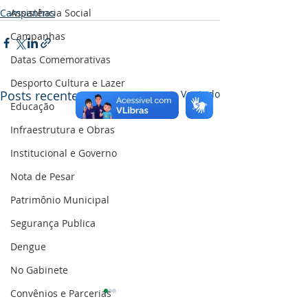
Campanhas
Assistência Social
Campanhas
Datas Comemorativas
Desporto Cultura e Lazer
Posts recentes
Ver tudo
Educação
Infraestrutura e Obras
Institucional e Governo
Nota de Pesar
Patrimônio Municipal
Segurança Publica
Dengue
No Gabinete
Convênios e Parcerias