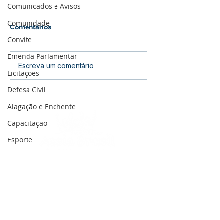
Comunicados e Avisos
Comunidade
Comentários
Convite
Emenda Parlamentar
08 de março: Feliz Dia
Prefeito Jerry 
Escreva um comentário
Licitações
Internacional da Mulher
participa de a
alusão ao outu
Defesa Civil
na UBS Terezin
Alagação e Enchente
Batista dos San
Capacitação
Esporte
Turismo
Secretaria da Mulher
Concurso
SERVIÇO DE ATENDIMENTO AO 
Meio Ambiente
CIDADÃO (SIC) E OUVIDORIA