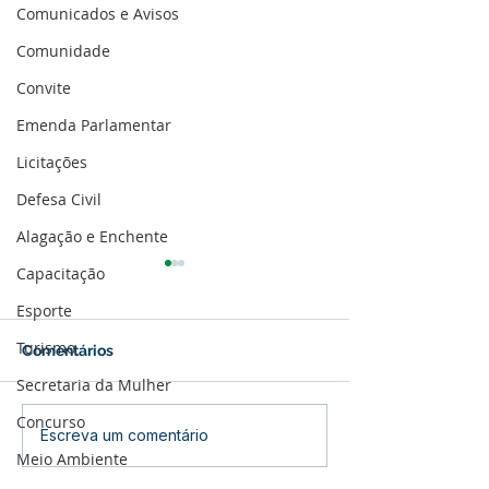
Comunicados e Avisos
Comunidade
Convite
Emenda Parlamentar
Licitações
Defesa Civil
Alagação e Enchente
Capacitação
Esporte
Turismo
Comentários
Secretaria da Mulher
Concurso
Vacinação contra a
Vacinação COVI
Escreva um comentário
Meio Ambiente
COVID-19: Comprovante
Professores de 
de endereço será
anos e populaç