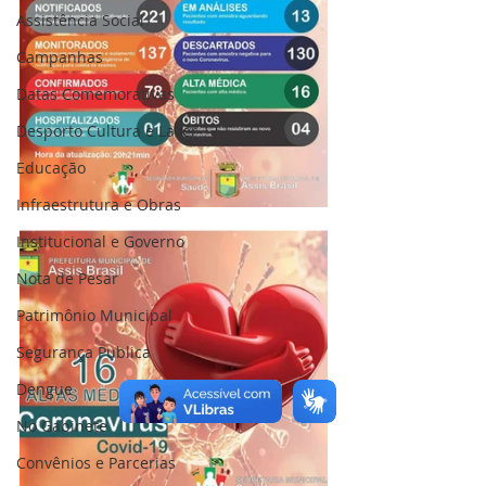
Assistência Social
Campanhas
Datas Comemorativas
Desporto Cultura e Lazer
Educação
Infraestrutura e Obras
Institucional e Governo
Nota de Pesar
Patrimônio Municipal
Segurança Publica
Dengue
No Gabinete
Convênios e Parcerias