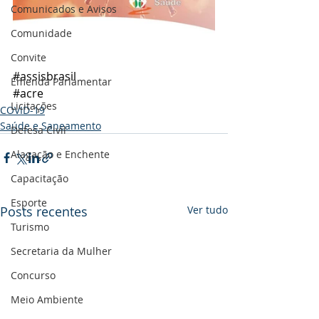
Comunicados e Avisos
Comunidade
Convite
#assisbrasil
Emenda Parlamentar
#acre
Licitações
COVID-19
Saúde e Saneamento
Defesa Civil
Alagação e Enchente
Capacitação
Esporte
Posts recentes
Ver tudo
Turismo
Secretaria da Mulher
Concurso
Meio Ambiente