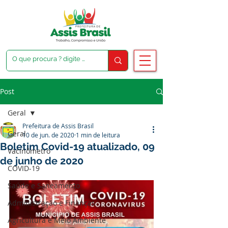
Post
Geral
Prefeitura de Assis Brasil
Geral
10 de jun. de 2020
1 min de leitura
Boletim Covid-19 atualizado, 09
Vacinômetro
de junho de 2020
COVID-19
Saúde e Saneamento
Administração e Finanças
Agricultura e Meio Ambiente