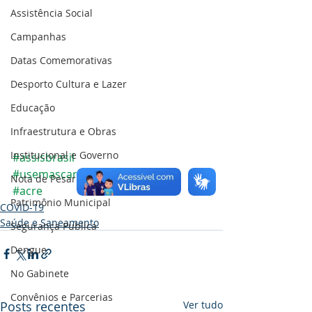
Assistência Social
Campanhas
Datas Comemorativas
Desporto Cultura e Lazer
Educação
Infraestrutura e Obras
Institucional e Governo
#assisbrasil
#usemascara
Nota de Pesar
#acre
Patrimônio Municipal
COVID-19
Saúde e Saneamento
Segurança Publica
Dengue
No Gabinete
Convênios e Parcerias
Posts recentes
Ver tudo