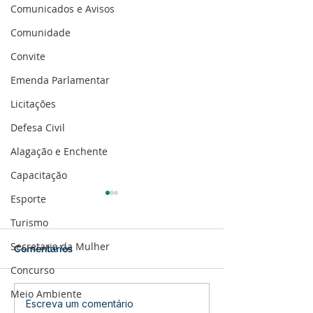
Comunicados e Avisos
Comunidade
Convite
Emenda Parlamentar
Licitações
Defesa Civil
Alagação e Enchente
Capacitação
Esporte
Turismo
Secretaria da Mulher
Comentários
Concurso
Meio Ambiente
Assis Brasil celebra 50
Prefeitura de A
Escreva um comentário