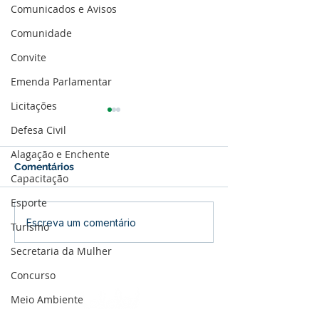
Comunicados e Avisos
Comunidade
Convite
Emenda Parlamentar
Licitações
Defesa Civil
Alagação e Enchente
Comentários
Capacitação
Esporte
Parabéns, Acre! 64 anos
12 de junho: Fel
Escreva um comentário
Turismo
de conquistas e
dos Namorados
Secretaria da Mulher
esperança
Concurso
Meio Ambiente