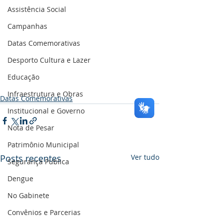
Assistência Social
Campanhas
Datas Comemorativas
Desporto Cultura e Lazer
Educação
Infraestrutura e Obras
Datas Comemorativas
Institucional e Governo
Nota de Pesar
Patrimônio Municipal
Posts recentes
Ver tudo
Segurança Publica
Dengue
No Gabinete
Convênios e Parcerias