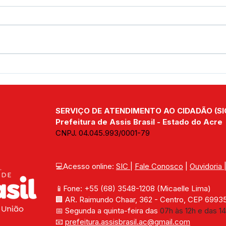
Parabéns, Acre! 64 anos de
12 d
conquistas e esperança
Nam
SERVIÇO DE ATENDIMENTO AO CIDADÃO (SI
Prefeitura de Assis Brasil - Estado do Acre
CNPJ. 04.045.993/0001-79
💻Acesso online: 
SIC 
| 
Fale Conosco
 | 
Ouvidoria
📱Fone: +55 (68) 
3548-1208 
(Micaelle Lima)
🏢 
AR. Raimundo Chaar, 362 - Centro, CEP 69935-
📅 Segunda a quinta-feira das 
07h às 12h e das 14
📧 
prefeitura.assisbrasil.ac
@gmail.com