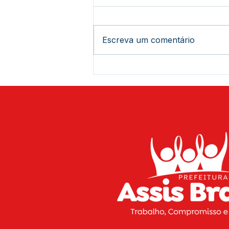
Escreva um comentário
Está chegando a hora de
curtir o 20º Festival de Praia
de Assis Brasil! Serão três
dias de muito sol, diversão,
música e esporte para você
aproveitar o melhor do
verão na nossa região.