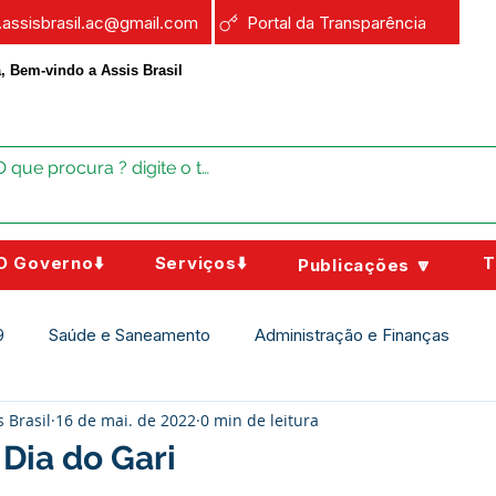
a.assisbrasil.ac@gmail.com
Portal da Transparência
, Bem-vindo a Assis Brasil
O Governo⬇️
Serviços⬇️
T
Publicações 🔽
9
Saúde e Saneamento
Administração e Finanças
s Brasil
16 de mai. de 2022
0 min de leitura
Assistência Social
Campanhas
Datas Comemorativas
 Dia do Gari