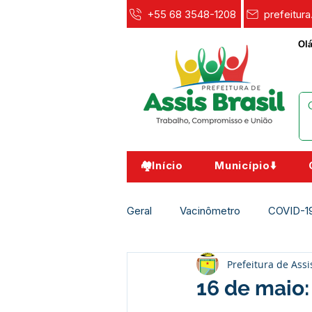
+55 68 3548-1208
prefeitur
Olá
🏘️Início
Município⬇️
Geral
Vacinômetro
COVID-1
Prefeitura de Assi
Agricultura e Meio Ambiente
16 de maio: