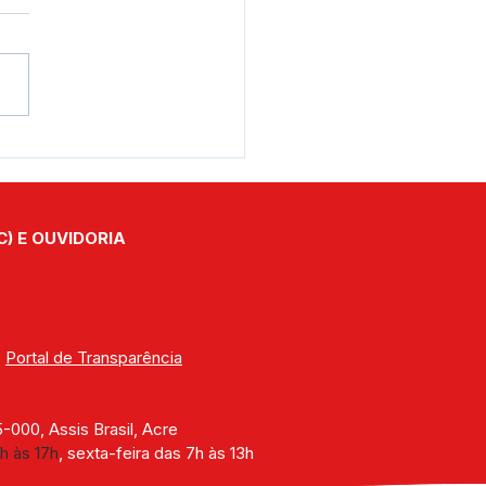
e junho: Feliz Dia dos
orados!
C) E OUVIDORIA
| 
Portal de Transparência
000, Assis Brasil, Acre
h às 17h
, sexta-feira das 7h às 13h