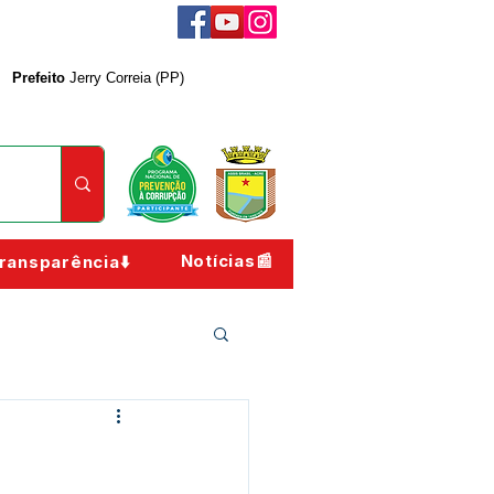
Prefeito
Jerry Correia (PP)
Notícias📰
ransparência⬇️