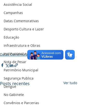
Assistência Social
Campanhas
Datas Comemorativas
Desporto Cultura e Lazer
Educação
Infraestrutura e Obras
Institucional e Governo
Datas Comemorativas
Nota de Pesar
Patrimônio Municipal
Segurança Publica
Posts recentes
Ver tudo
Dengue
No Gabinete
Convênios e Parcerias