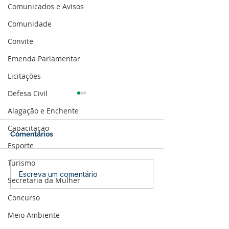
Comunicados e Avisos
Comunidade
Convite
Emenda Parlamentar
Licitações
Defesa Civil
Alagação e Enchente
Capacitação
Comentários
Esporte
Turismo
Parabéns, Acre! 64 anos
12 de junho: Fel
Escreva um comentário
Secretaria da Mulher
de conquistas e
dos Namorados
esperança
Concurso
Meio Ambiente