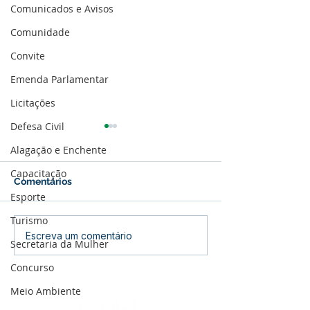
Comunicados e Avisos
Comunidade
Convite
Emenda Parlamentar
Licitações
Defesa Civil
Alagação e Enchente
Capacitação
Comentários
Esporte
Turismo
Parabéns, Acre! 64 anos
12 de junho: Fel
Escreva um comentário
Secretaria da Mulher
de conquistas e
dos Namorados
esperança
Concurso
Meio Ambiente