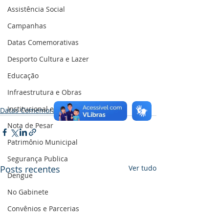
Assistência Social
Campanhas
Datas Comemorativas
Desporto Cultura e Lazer
Educação
Infraestrutura e Obras
Institucional e Governo
Datas Comemorativas
Nota de Pesar
Patrimônio Municipal
Segurança Publica
Posts recentes
Ver tudo
Dengue
No Gabinete
Convênios e Parcerias