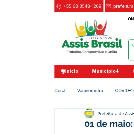
+55 68 3548-1208
prefeitur
Olá
🏘️Início
Município⬇️
Geral
Vacinômetro
COVID-1
Prefeitura de Assi
Agricultura e Meio Ambiente
01 de maio: