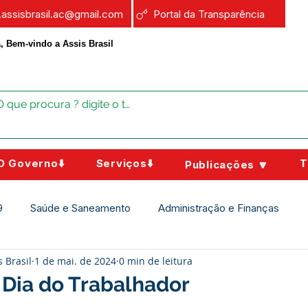
a.assisbrasil.ac@gmail.com
Portal da Transparência
, Bem-vindo a Assis Brasil
O Governo⬇️
Serviços⬇️
T
Publicações 🔽
9
Saúde e Saneamento
Administração e Finanças
s Brasil
1 de mai. de 2024
0 min de leitura
Assistência Social
Campanhas
Datas Comemorativas
 Dia do Trabalhador