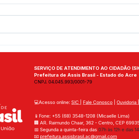
Parabéns, Acre! 64 anos de
12 d
conquistas e esperança
Nam
SERVIÇO DE ATENDIMENTO AO CIDADÃO (SI
Prefeitura de Assis Brasil - Estado do Acre
CNPJ. 04.045.993/0001-79
💻Acesso online: 
SIC 
| 
Fale Conosco
 | 
Ouvidoria
📱Fone: +55 (68) 
3548-1208 
(Micaelle Lima)
🏢 
AR. Raimundo Chaar, 362 - Centro, CEP 69935-
📅 Segunda a quinta-feira das 
07h às 12h e das 14
📧 
prefeitura.assisbrasil.ac
@gmail.com