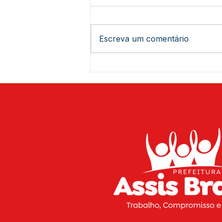
Escreva um comentário
Está chegando a hora de
curtir o 20º Festival de Praia
de Assis Brasil! Serão três
dias de muito sol, diversão,
música e esporte para você
aproveitar o melhor do
verão na nossa região.