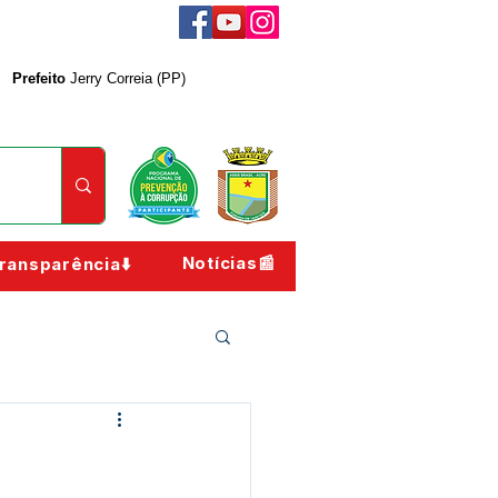
Prefeito
Jerry Correia (PP)
Notícias📰
ransparência⬇️