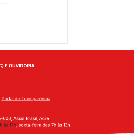
e junho: Feliz Dia dos
orados!
C) E OUVIDORIA
| 
Portal de Transparência
000, Assis Brasil, Acre
h às 17h
, sexta-feira das 7h às 13h