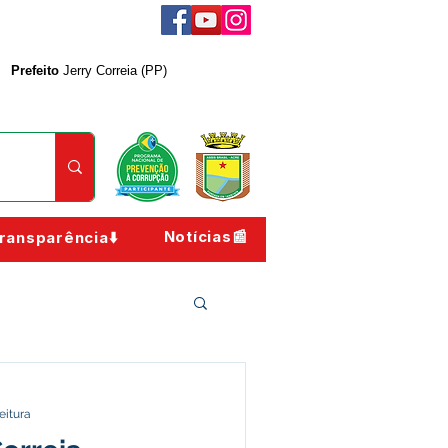
Prefeito
Jerry Correia (PP)
Notícias📰
ransparência⬇️
eitura