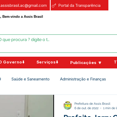
a.assisbrasil.ac@gmail.com
Portal da Transparência
, Bem-vindo a Assis Brasil
O Governo⬇️
Serviços⬇️
T
Publicações 🔽
9
Saúde e Saneamento
Administração e Finanças
Assistência Social
Campanhas
Datas Comemorativas
Prefeitura de Assis Brasil
6 de out. de 2022
1 min de l