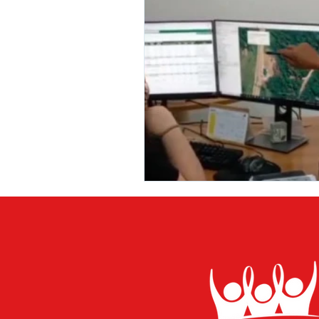
Desporto Cultura e Lazer
E
Patrimônio Municipal
Segur
Comunicados e Avisos
Com
Alagação e Enchente
Capac