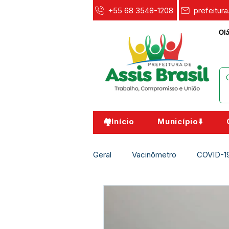
+55 68 3548-1208
prefeitur
Olá
🏘️Início
Município⬇️
Geral
Vacinômetro
COVID-1
Agricultura e Meio Ambiente