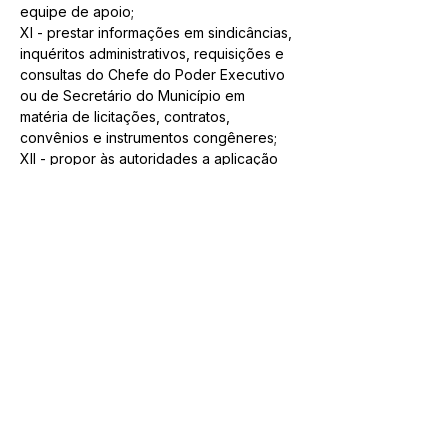
equipe de apoio;
XI - prestar informações em sindicâncias, 
inquéritos administrativos, requisições e 
consultas do Chefe do Poder Executivo 
ou de Secretário do Município em 
matéria de licitações, contratos, 
convênios e instrumentos congêneres;
XII - propor às autoridades a aplicação 
de sanções pela prática de infrações 
administrativas ocorridas no curso de 
procedimentos licitatórios e auxiliares;
XIII - solicitar às repartições públicas do 
Município informações, documentos, 
certidões e outros elementos 
necessários à instrução de processos de 
licitações, contratos, convênios e 
instrumentos congêneres;
XIV - expedir instruções normativas 
relacionadas a licitações, contratos, 
convênios e instrumentos congêneres, 
de observância pelos órgãos e entes da 