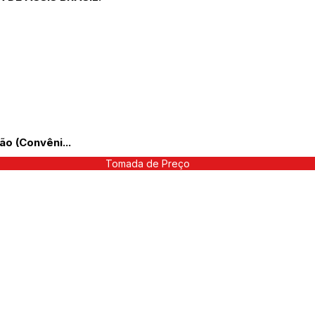
ão (Convêni...
Tomada de Preço