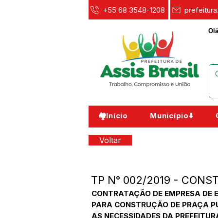
+55 68 3548-1208
prefeitur
Olá
🏘️Início
Município⬇️
Voltar
TP N° 002/2019 - CON
CONTRATAÇÃO DE EMPRESA DE 
PARA CONSTRUÇÃO DE PRAÇA PÚ
AS NECESSIDADES DA PREFEITURA