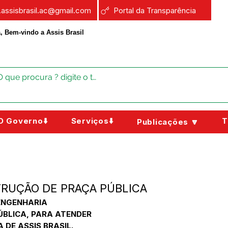
a.assisbrasil.ac@gmail.com
Portal da Transparência
, Bem-vindo a Assis Brasil
O Governo⬇️
Serviços⬇️
T
Publicações 🔽
STRUÇÃO DE PRAÇA PÚBLICA
ENGENHARIA
BLICA, PARA ATENDER
 DE ASSIS BRASIL.