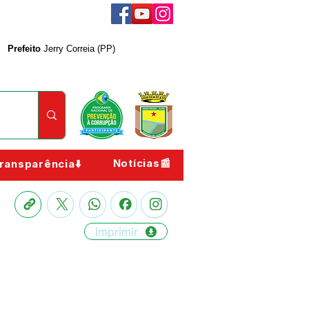
Prefeito
Jerry Correia (PP)
Notícias📰
ransparência⬇️
Imprimir