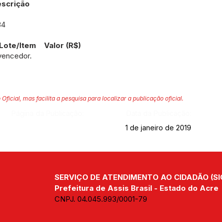
escrição
34
te/Item Valor (R$)
vencedor.
 Oficial, mas facilita a pesquisa para localizar a publicação oficial.
Página da Publicação:
Data da Publicação:
1 de janeiro de 2019
SERVIÇO DE ATENDIMENTO AO CIDADÃO (SI
Prefeitura de Assis Brasil - Estado do Acre
CNPJ. 04.045.993/0001-79