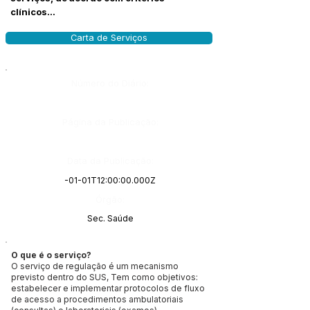
clínicos...
Carta de Serviços
Número do Diário:
Página da Publicação:
Data da Publicação:
-01-01T12:00:00.000Z
Órgão:
Sec. Saúde
O que é o serviço?
O serviço de regulação é um mecanismo
previsto dentro do SUS, Tem como objetivos:
estabelecer e implementar protocolos de fluxo
de acesso a procedimentos ambulatoriais