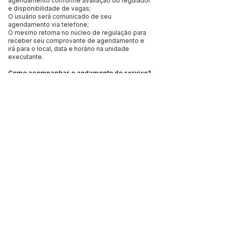
agendamento conforme avaliação do regulador
e disponibilidade de vagas;
O usuário será comunicado de seu
agendamento via telefone;
O mesmo retorna no núcleo de regulação para
receber seu comprovante de agendamento e
irá para o local, data e horário na unidade
executante.
Como acompanhar o andamento do serviço?
Para os serviços regulados, o usuário poderá
acompanhar sua posição na fila de espera por
meio eletrônico, que deverá ser disponibilizado
no site da prefeitura ou nas unidades de
referência. O usuário deverá acessar o link com
o número do protocolo de agendamento e
documentos pessoais.
Qual o procedimento adotado em caso de
indisponibilidade do sistema informatizado,
se houver?
O serviço de atendimento de saúde aos
usuários, em caso de indisponibilidade do
sistema eletrônico, deverá ser nos formulários
físicos e que posteriormente deverão ser
repassados ao prontuário eletrônico pelo
profissional que fez o atendimento.