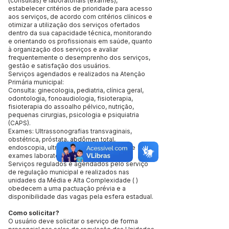
(consultas) e laboratoriais (exames),
estabelecer critérios de prioridade para acesso
aos serviços, de acordo com critérios clínicos e
otimizar a utilização dos serviços ofertados
dentro da sua capacidade técnica, monitorando
e orientando os profissionais em saúde, quanto
à organização dos serviços e avaliar
frequentemente o desemprenho dos serviços,
gestão e satisfação dos usuários.
Serviços agendados e realizados na Atenção
Primária municipal:
Consulta: ginecologia, pediatria, clínica geral,
odontologia, fonoaudiologia, fisioterapia,
fisioterapia do assoalho pélvico, nutrição,
pequenas cirurgias, psicologia e psiquiatria
(CAPS).
Exames: Ultrassonografias transvaginais,
obstétrica, próstata, abdômen total,
endoscopia, ultrassonografia de mamas e
exames laboratoriais.
Serviços regulados e agendados pelo serviço
de regulação municipal e realizados nas
unidades da Média e Alta Complexidade ( )
obedecem a uma pactuação prévia e a
disponibilidade das vagas pela esfera estadual.
Como solicitar?
O usuário deve solicitar o serviço de forma