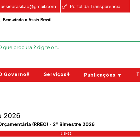
a.assisbrasil.ac@gmail.com
Portal da Transparência
, Bem-vindo a Assis Brasil
O Governo⬇️
Serviços⬇️
T
Publicações 🔽
e 2026
Orçamentária (RREO) - 2º Bimestre 2026
RREO