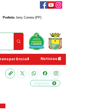
Prefeito
Jerry Correia (PP)
Notícias📰
ransparência⬇️
Imprimir