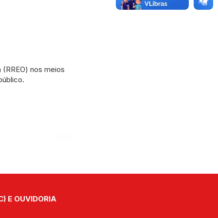
ia (RREO) nos meios
público.
Órgão:
C) E OUVIDORIA