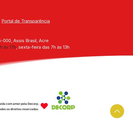
| 
Portal de Transparência
000, Assis Brasil, Acre
h às 17h
, sexta-feira das 7h às 13h
uída com amor pela Decorp.
dos os direitos reservados.