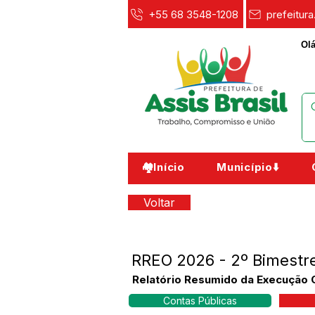
+55 68 3548-1208
prefeitur
Olá
🏘️Início
Município⬇️
Voltar
RREO 2026 - 2º Bimestr
Relatório Resumido da Execução 
Contas Públicas