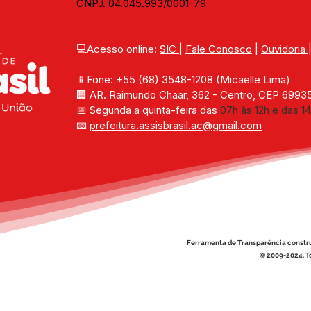
CNPJ. 04.045.993/0001-79
💻Acesso online: 
SIC 
| 
Fale Conosco
 | 
Ouvidoria
📱Fone: +55 (68) 
3548-1208 
(Micaelle Lima)
🏢 
AR. Raimundo Chaar, 362 - Centro, CEP 69935-
📅 Segunda a quinta-feira das 
07h às 12h e das 14
📧 
prefeitura.assisbrasil.ac
@gmail.com
Ferramenta de Transparência constr
© 2009-2024. To