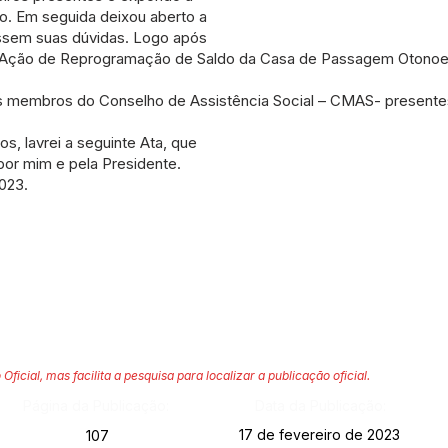
so. Em seguida deixou aberto a
rassem suas dúvidas. Logo após
e Ação de Reprogramação de Saldo da Casa de Passagem Otonoel
mbros do Conselho de Assistência Social – CMAS- presentes.
os, lavrei a seguinte Ata, que
por mim e pela Presidente.
2023.
 Oficial, mas facilita a pesquisa para localizar a publicação oficial.
Página da Publicação:
Data da Publicação:
17 de fevereiro de 2023
107