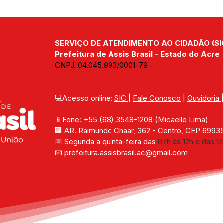
SERVIÇO DE ATENDIMENTO AO CIDADÃO (SI
Prefeitura de Assis Brasil - Estado do Acre
CNPJ. 04.045.993/0001-79
💻Acesso online: 
SIC 
| 
Fale Conosco
 | 
Ouvidoria
📱Fone: +55 (68) 
3548-1208 
(Micaelle Lima)
🏢 
AR. Raimundo Chaar, 362 - Centro, CEP 69935-
📅 Segunda a quinta-feira das 
07h às 12h e das 14
📧 
prefeitura.assisbrasil.ac
@gmail.com