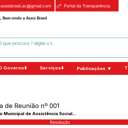
a.assisbrasil.ac@gmail.com
Portal da Transparência
, Bem-vindo a Assis Brasil
O Governo⬇️
Serviços⬇️
T
Publicações 🔽
a de Reunião nº 001
 Municipal de Assistência Social...
Resolução