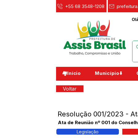
+55 68 3548-1208
prefeitur
Olá
🏘️Início
Município⬇️
Voltar
Resolução 001/2023 - At
Ata de Reunião nº 001 do Conselho
Legislação