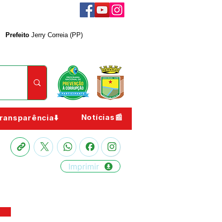
Prefeito
Jerry Correia (PP)
Notícias📰
ransparência⬇️
Imprimir