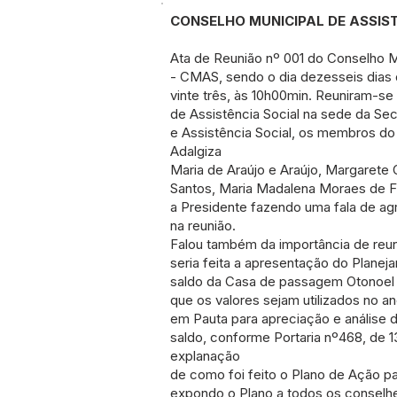
CONSELHO MUNICIPAL DE ASSIS
Ata de Reunião nº 001 do Conselho Mu
- CMAS, sendo o dia dezesseis dias d
vinte três, às 10h00min. Reuniram-se
de Assistência Social na sede da Sec
e Assistência Social, os membros do 
Adalgiza
Maria de Araújo e Araújo, Margarete 
Santos, Maria Madalena Moraes de Far
a Presidente fazendo uma fala de a
na reunião.
Falou também da importância de reu
seria feita a apresentação do Plane
saldo da Casa de passagem Otonoel d
que os valores sejam utilizados no an
em Pauta para apreciação e análise
saldo, conforme Portaria nº468, de 1
explanação
de como foi feito o Plano de Ação p
expondo o Plano a todos os conselh