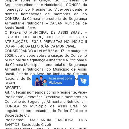
Dispõe sobre a criação do Conselho de
Segurança Alimentar e Nutricional – CONSEA, da
nomeação do Presidente, Vice-presidente e
demais nomeações de membros do do
CONSEA, da Câmara Intersetorial de Segurança
Alimentar e Nutricional – CAISAN Municipal de
Assis Brasil – Acre.
O PREFEITO MUNICIPAL DE ASSIS BRASIL –
ESTADO DO ACRE, NO USO DE SUAS
ATRIBUIÇÕES LEGAIS PREVISTAS NO INCISO II
DO ART. 40 DA LEI ORGÂNICA MUNICIPAL.
CONSIDERANDO a Lei nº 822 de 17 de março de
2026, que dispõe sobre a criação do Conselho
Municipal de Segurança Alimentar e Nutricional e
da Câmara Municipal Intersetorial de Segurança
Alimentar e Nutricional do Município de Assis
Brasil, Estado do Acre, no âmbito do Sistema
Nacional de Segurança Alimentar e Nutricional-
SISAN.
DECRETA:
Art. 1º. Ficam nomeados como Presidente, Vice-
Presidente, Secretária Executiva e membros do
Conselho de Segurança Alimentar e Nutricional –
CONSEA do Município de Assis Brasil os
seguintes representantes do Poder Público e
Sociedade Civil:
Presidente: MARILÂNDIA BARBOSA DOS
SANTOS (Sociedade Civel)