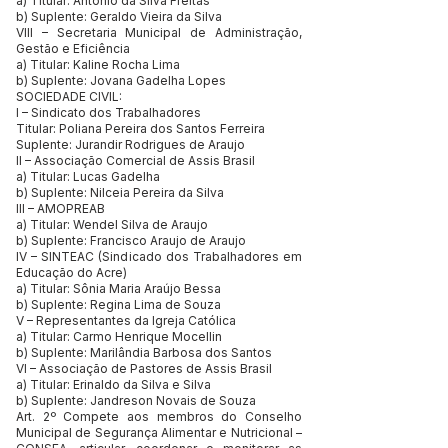
a) Titular: Antonio da Silva Freitas
b) Suplente: Geraldo Vieira da Silva
VIII – Secretaria Municipal de Administração,
Gestão e Eficiência
a) Titular: Kaline Rocha Lima
b) Suplente: Jovana Gadelha Lopes
SOCIEDADE CIVIL:
I – Sindicato dos Trabalhadores
Titular: Poliana Pereira dos Santos Ferreira
Suplente: Jurandir Rodrigues de Araujo
II – Associação Comercial de Assis Brasil
a) Titular: Lucas Gadelha
b) Suplente: Nilceia Pereira da Silva
III – AMOPREAB
a) Titular: Wendel Silva de Araujo
b) Suplente: Francisco Araujo de Araujo
IV – SINTEAC (Sindicado dos Trabalhadores em
Educação do Acre)
a) Titular: Sônia Maria Araújo Bessa
b) Suplente: Regina Lima de Souza
V – Representantes da Igreja Católica
a) Titular: Carmo Henrique Mocellin
b) Suplente: Marilândia Barbosa dos Santos
VI – Associação de Pastores de Assis Brasil
a) Titular: Erinaldo da Silva e Silva
b) Suplente: Jandreson Novais de Souza
Art. 2º Compete aos membros do Conselho
Municipal de Segurança Alimentar e Nutricional –