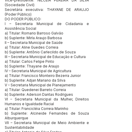
Vice-presidente: NILCEIA PEREIRA DA SILVA
(Sociedade Civil)
Secretária executiva: THAYANE DE ARAUJO
(Poder Público)
DO PODER PÚBLICO:
I – Secretaria Municipal de Cidadania e
Assistência Social
a) Titular: Romario Barroso Galvão
b) Suplente: Mirla Araujo Barbosa
II – Secretaria Municipal de Saúde
a) Titular: Aline Guedes Correia
b) Suplente: Antônio Carlecildo de Souza
III – Secretaria Municipal de Educação e Cultura
a) Titular: Carlos Felipe Pinto
b) Suplente: Thayane de Araujo
IV – Secretaria Municipal de Agricultura
a) Titular: Francisco Monteiro Bezerra Junior
b) Suplente: Adjan Mariano da Silva
V – Secretaria Municipal de Planejamento
a) Titular: Quedenei Barreto Correia
b) Suplente: Aderson Dantas Rodrigues
VI – Secretaria Municipal da Mulher, Direitos
Humanos e Igualdade Racial
a) Titular: Francicléia Correia Marinho
b) Suplente: Alcineide Fernandes de Souza
Alburquerque
VII – Secretaria Municipal de Meio Ambiente e
Sustentabilidade