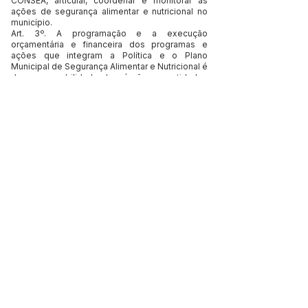
CONSEA, articular, coordenar e monitorar as
ações de segurança alimentar e nutricional no
município.
Art. 3º. A programação e a execução
orçamentária e financeira dos programas e
ações que integram a Política e o Plano
Municipal de Segurança Alimentar e Nutricional é
de responsabilidade dos órgãos e entidades
competentes conforme a natureza temática a
que se referem, observadas as respectivas
competências exclusivas e as demais
disposições da legislação aplicável.
Art. 4º. A CAISAN – Assis Brasil poderá instituir
comitês técnicos com atribuição de proceder à
prévia análise de ações específicas.
Art. 5°. A Secretaria Executiva da CAISAN – Assis
Brasil será exercida pela Secretaria Municipal de
Cidadania e Assistência Social – SEMCAS
Art. 6º. Este DECRETO entra em vigor na data de
sua publicação, revogando-se as disposições
em contrário.
REGISTRE-SE, PUBLIQUE-SE E CUMPRA-SE.
Jerry Correia Marinho
Prefeito Municipal de Assis Brasil
Este texto não substitui o publicado no Diário Oficial, mas
facilita a pesquisa para localizar a publicação oficial.