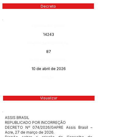
Decreto
Número do Diário:
14243
Página da Publicação:
87
Data da Publicação:
10 de abril de 2026
Órgão:
Visualizar
ASSIS BRASIL
REPUBLICADO POR INCORREÇÃO
DECRETO Nº 074/2026/GAPRE Assis Brasil –
Acre, 27 de março de 2026.