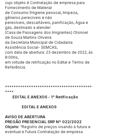
cujo objeto é Contratação de empresa para
Fornecimento de Material
de Consumo (Higiene pessoal, limpeza,
gêneros perecíveis e não
perecíveis, descartáveis, panificação, Água e
gás, destinado a atender
(Casa de Passagens dos Imigrantes) Otonoel
de Souza Martins Oliveira
da Secretaria Municipal de Cidadania
Assistência Social- SEMCAS,
com data de abertura: 23 dezembro de 2022, às
8:00hs,
em virtude de retificação no Edital e Termo de
Referência.
****************************************
****
EDITAL E ANEXOS
- 1° Retificação
EDITAL E ANEXOS
AVISO DE ABERTURA
PREGÃO PRESENCIAL SRP Nº 022/2022
Objeto:
“Registro de preços visando à futura e
eventual e Futura Contratação de empresa
destinada a executar Fornecimento de Material