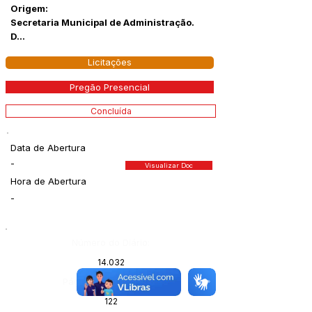
Origem:
Secretaria Municipal de Administração.
D...
Licitações
Pregão Presencial
Concluída
Data de Abertura
-
Visualizar Doc
Hora de Abertura
-
Número do Diário:
14.032
Página da Publicação:
122