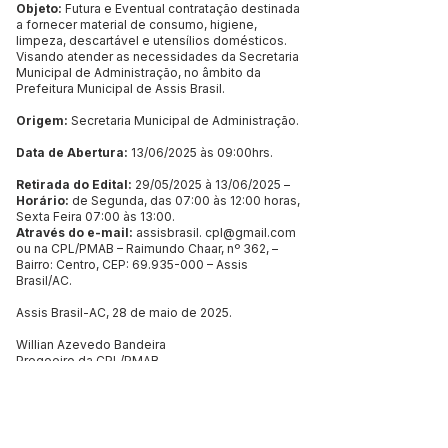
Objeto:
Futura e Eventual contratação destinada
a fornecer material de consumo, higiene,
limpeza, descartável e utensílios domésticos.
Visando atender as necessidades da Secretaria
Municipal de Administração, no âmbito da
Prefeitura Municipal de Assis Brasil.
Origem:
Secretaria Municipal de Administração.
Data de Abertura:
13/06/2025 às 09:00hrs.
Retirada do Edital:
29/05/2025 à 13/06/2025 –
Horário:
de Segunda, das 07:00 às 12:00 horas,
Sexta Feira 07:00 às 13:00.
Através do e-mail:
assisbrasil.
cpl@gmail.com
ou na CPL/PMAB – Raimundo Chaar, nº 362, –
Bairro: Centro, CEP:
69.935-000
– Assis
Brasil/AC.
Assis Brasil-AC, 28 de maio de 2025.
Willian Azevedo Bandeira
Pregoeiro da CPL/PMAB
Este texto não substitui o publicado no Diário Oficial, mas
facilita a pesquisa para localizar a publicação oficial.