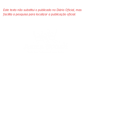
Este texto não substitui o publicado no Diário Oficial, mas
facilita a pesquisa para localizar a publicação oficial.
SERVIÇO DE ATENDIMENTO AO 
CIDADÃO (SIC) E OUVIDORIA
Prefeitura de Assis Brasil - Estado do 
Acre
CNPJ. 04.045.993/0001-79
💻Acesso online: 
SIC 
| 
Fale Conosco
 | 