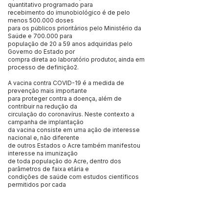
quantitativo programado para
recebimento do imunobiológico é de pelo
menos 500.000 doses
para os públicos prioritários pelo Ministério da
Saúde e 700.000 para
população de 20 a 59 anos adquiridas pelo
Governo do Estado por
compra direta ao laboratório produtor, ainda em
processo de definição2.
A vacina contra COVID-19 é a medida de
prevenção mais importante
para proteger contra a doença, além de
contribuir na redução da
circulação do coronavírus. Neste contexto a
campanha de implantação
da vacina consiste em uma ação de interesse
nacional e, não diferente
de outros Estados o Acre também manifestou
interesse na imunização
de toda população do Acre, dentro dos
parâmetros de faixa etária e
condições de saúde com estudos científicos
permitidos por cada
laboratório e aprovado pela ANVISA.