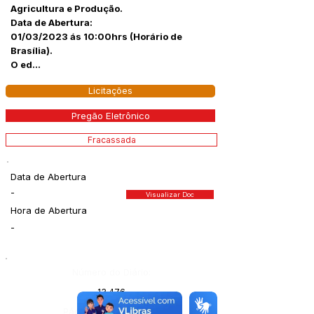
Agricultura e Produção.
Data de Abertura:
01/03/2023 ás 10:00hrs (Horário de
Brasília).
O ed...
Licitações
Pregão Eletrônico
Fracassada
Data de Abertura
-
Visualizar Doc
Hora de Abertura
-
Número do Diário:
13.476
Página da Publicação: