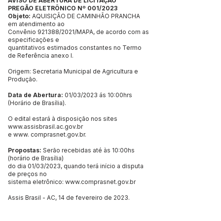
AVISO DE ABERTURA DE LICITAÇÃO
PREGÃO ELETRÔNICO Nº 001/2023
Objeto:
AQUISIÇÃO DE CAMINHÃO PRANCHA
em atendimento ao
Convênio 921388/2021/MAPA, de acordo com as
especificações e
quantitativos estimados constantes no Termo
de Referência anexo I.
Origem: Secretaria Municipal de Agricultura e
Produção.
Data de Abertura:
01/03/2023 ás 10:00hrs
(Horário de Brasília).
O edital estará à disposição nos sites
www.assisbrasil.ac.gov.br
e www. comprasnet.gov.br.
Propostas:
Serão recebidas até às 10:00hs
(horário de Brasília)
do dia 01/03/2023, quando terá início a disputa
de preços no
sistema eletrônico:
www.comprasnet.gov.br
Assis Brasil - AC, 14 de fevereiro de 2023.
Priscila Castro Vidal