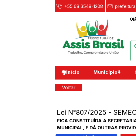
+55 68 3548-1208
prefeitur
Olá
🏘️Início
Município⬇️
Voltar
Lei N°807/2025 - SEMEC 
FICA CONSTITUÍDA A SECRETARIA
MUNICIPAL, E DÁ OUTRAS PROVIDÊ