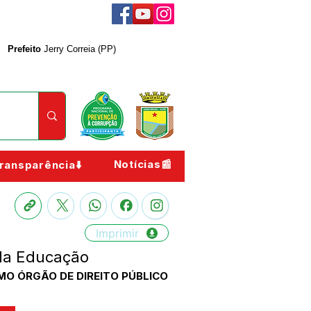
Prefeito
Jerry Correia (PP)
Notícias📰
ransparência⬇️
Imprimir
 da Educação
OMO ÓRGÃO DE DIREITO PÚBLICO