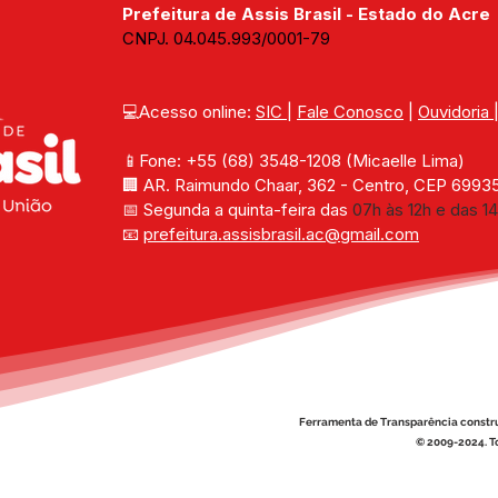
Prefeitura de Assis Brasil - Estado do Acre
CNPJ. 04.045.993/0001-79
💻Acesso online: 
SIC 
| 
Fale Conosco
 | 
Ouvidoria
📱Fone: +55 (68) 
3548-1208 
(Micaelle Lima)
🏢 
AR. Raimundo Chaar, 362 - Centro, CEP 69935-
📅 Segunda a quinta-feira das 
07h às 12h e das 14
📧 
prefeitura.assisbrasil.ac
@gmail.com
Ferramenta de Transparência constr
© 2009-2024. To