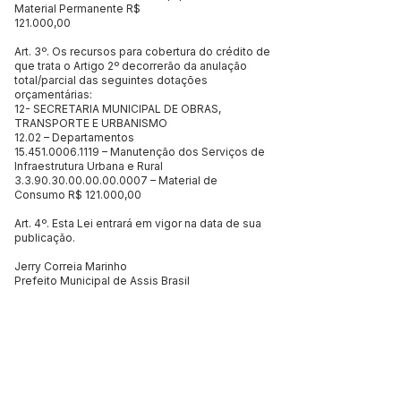
Material Permanente R$
121.000,00
Art. 3º. Os recursos para cobertura do crédito de
que trata o Artigo 2º decorrerão da anulação
total/parcial das seguintes dotações
orçamentárias:
12- SECRETARIA MUNICIPAL DE OBRAS,
TRANSPORTE E URBANISMO
12.02 – Departamentos
15.451.0006.1119
– Manutenção dos Serviços de
Infraestrutura Urbana e Rural
3.3.90.30.00.00.00.0007
– Material de
Consumo R$ 121.000,00
Art. 4º. Esta Lei entrará em vigor na data de sua
publicação.
Jerry Correia Marinho
Prefeito Municipal de Assis Brasil
Este texto não substitui o publicado no Diário Oficial, mas
facilita a pesquisa para localizar a publicação oficial.