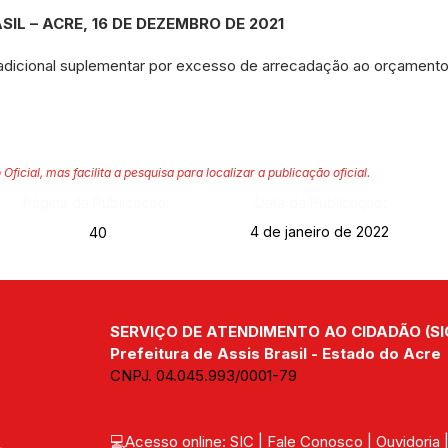
SIL – ACRE, 16 DE DEZEMBRO DE 2021
 adicional suplementar por excesso de arrecadação ao orçamento
 Oficial, mas facilita a pesquisa para localizar a publicação oficial.
Página da Publicação:
Data da Publicação:
4 de janeiro de 2022
40
SERVIÇO DE ATENDIMENTO AO CIDADÃO (SI
Prefeitura de Assis Brasil - Estado do Acre
CNPJ. 04.045.993/0001-79
💻Acesso online: 
SIC 
| 
Fale Conosco
 | 
Ouvidoria