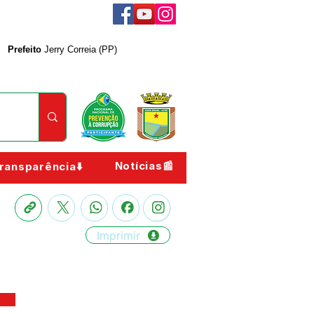
Prefeito
Jerry Correia (PP)
Notícias📰
ransparência⬇️
Imprimir