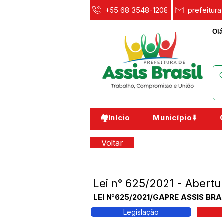
+55 68 3548-1208
prefeitur
Olá
🏘️Início
Município⬇️
Voltar
Lei n° 625/2021 - Abertu
LEI N°625/2021/GAPRE ASSIS BRAS
Legislação