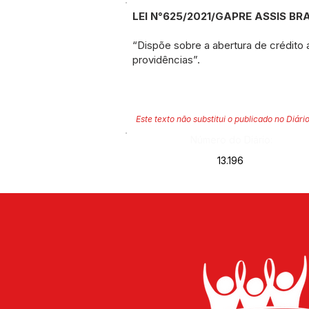
LEI N°625/2021/GAPRE ASSIS BRA
“Dispõe sobre a abertura de crédito
providências”.
Este texto não substitui o publicado no Diário
Número do Diário:
13.196