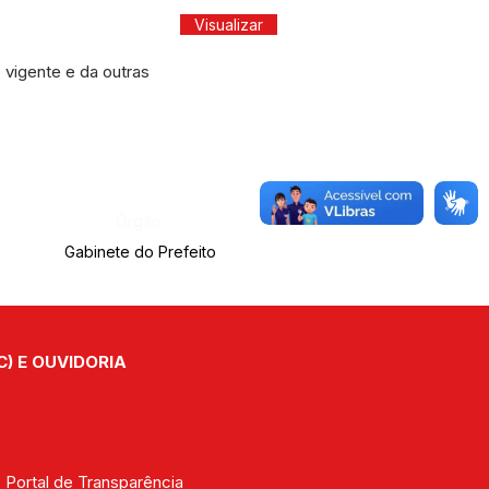
Visualizar
 vigente e da outras
Órgão:
Gabinete do Prefeito
C) E OUVIDORIA
| 
Portal de Transparência