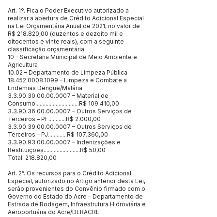
Art. 1º. Fica o Poder Executivo autorizado a
realizar a abertura de Crédito Adicional Especial
na Lei Orçamentária Anual de 2021, no valor de
R$ 218.820,00 (duzentos e dezoito mil e
oitocentos e vinte reais), com a seguinte
classificação orçamentária:
10 – Secretaria Municipal de Meio Ambiente e
Agricultura
10.02 – Departamento de Limpeza Pública
18.452.0008.1099
– Limpeza e Combate a
Endemias Dengue/Malária
3.3.90.30.00.00.0007
– Material de
Consumo..............................R$ 109.410,00
3.3.90.36.00.00.0007
– Outros Serviços de
Terceiros – PF............R$ 2.000,00
3.3.90.39.00.00.0007
– Outros Serviços de
Terceiros – PJ.............R$ 107.360,00
3.3.90.93.00.00.0007
– Indenizações e
Restituições.........................R$ 50,00
Total: 218.820,00
Art. 2°. Os recursos para o Crédito Adicional
Especial, autorizado no Artigo anterior desta Lei,
serão provenientes do Convênio firmado com o
Governo do Estado do Acre – Departamento de
Estrada de Rodagem, Infraestrutura Hidroviária e
Aeroportuária do Acre/DERACRE.