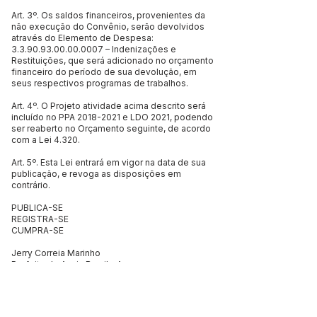
Art. 3º. Os saldos financeiros, provenientes da
não execução do Convênio, serão devolvidos
através do Elemento de Despesa:
3.3.90.93.00.00.0007
– Indenizações e
Restituições, que será adicionado no orçamento
financeiro do período de sua devolução, em
seus respectivos programas de trabalhos.
Art. 4º. O Projeto atividade acima descrito será
incluído no PPA
2018-2021
e LDO 2021, podendo
ser reaberto no Orçamento seguinte, de acordo
com a Lei 4.320.
Art. 5º. Esta Lei entrará em vigor na data de sua
publicação, e revoga as disposições em
contrário.
PUBLICA-SE
REGISTRA-SE
CUMPRA-SE
Jerry Correia Marinho
Prefeito de Assis Brasil – Acre
Este texto não substitui o publicado no Diário Oficial, mas
facilita a pesquisa para localizar a publicação oficial.