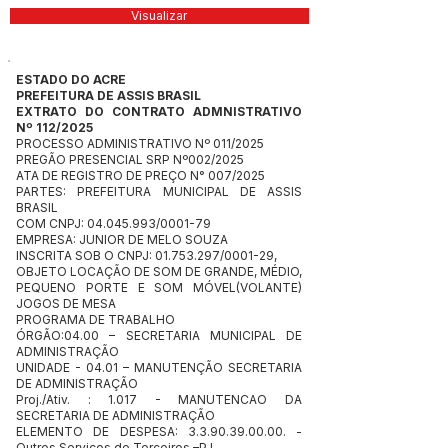
Visualizar
ESTADO DO ACRE
PREFEITURA DE ASSIS BRASIL
EXTRATO DO CONTRATO ADMNISTRATIVO
Nº 112/2025
PROCESSO ADMINISTRATIVO Nº 011/2025
PREGÃO PRESENCIAL SRP Nº002/2025
ATA DE REGISTRO DE PREÇO N° 007/2025
PARTES: PREFEITURA MUNICIPAL DE ASSIS
BRASIL
COM CNPJ:
04.045.993
/0001-79
EMPRESA: JUNIOR DE MELO SOUZA
INSCRITA SOB O CNPJ:
01.753.297
/0001-29,
OBJETO LOCAÇÃO DE SOM DE GRANDE, MÉDIO,
PEQUENO PORTE E SOM MÓVEL(VOLANTE)
JOGOS DE MESA
PROGRAMA DE TRABALHO
ÓRGÃO:04.00 – SECRETARIA MUNICIPAL DE
ADMINISTRAÇÃO
UNIDADE - 04.01 – MANUTENÇÃO SECRETARIA
DE ADMINISTRAÇÃO
Proj./Ativ. : 1.017 - MANUTENCAO DA
SECRETARIA DE ADMINISTRAÇÃO
ELEMENTO DE DESPESA:
3.3.90.39.00.00
. -
Outros Serviços de Terceiros –PJ