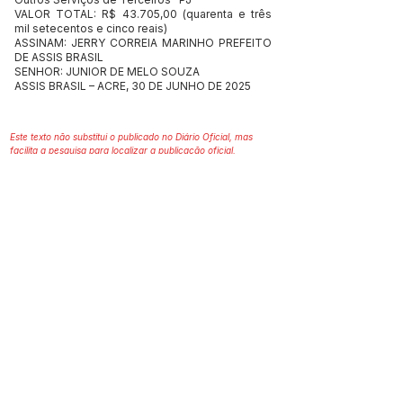
VALOR TOTAL: R$ 43.705,00 (quarenta e três
mil setecentos e cinco reais)
ASSINAM: JERRY CORREIA MARINHO PREFEITO
DE ASSIS BRASIL
SENHOR: JUNIOR DE MELO SOUZA
ASSIS BRASIL – ACRE, 30 DE JUNHO DE 2025
Este texto não substitui o publicado no Diário Oficial, mas
facilita a pesquisa para localizar a publicação oficial.
SERVIÇO DE ATENDIMENTO AO 
CIDADÃO (SIC) E OUVIDORIA
Prefeitura de Assis Brasil - Estado do 