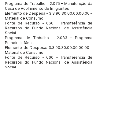
Programa de Trabalho - 2.075 – Manutenção da
Casa de Acolhimento de Imigrantes
Elemento de Despesa -
3.3.90.30.00.00.00.00
–
Material de Consumo
Fonte de Recurso - 660 – Transferência de
Recursos do Fundo Nacional de Assistência
Social
Programa de Trabalho - 2.083 – Programa
Primeira Infância
Elemento de Despesa:
3.3.90.30.00.00.00.00
–
Material de Consumo
Fonte de Recurso - 660 – Transferência de
Recursos do Fundo Nacional de Assistência
Social
VALOR TOTAL: R$ 9.653,15 (nove mil,
seiscentos e cinquenta e três reais com quinze
centavos);
Assinam: JERRY CORREIA MARINHO prefeito de
Assis Brasil
JANA RAQUEL MENDONÇA ROCHA.
Representante legal da empresa
Assis Brasil – Acre, 02 de junho de 2026.
Este texto não substitui o publicado no Diário Oficial, mas
facilita a pesquisa para localizar a publicação oficial.