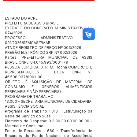
ESTADO DO ACRE
PREFEITURA DE ASSIS BRASIL
EXTRATO DO CONTRATO ADMINISTRATIVO Nº
074/2026
PROCESSO ADMINISTRATIVO N°
001/2026/SEMCAS/PMAB
ATA DE REGISTRO DE PREÇO Nº 003/2026
PREGÃO ELETRÔNICO SRP Nº 002/2026
Partes: PREFEITURA MUNICIPAL DE ASSIS
BRASIL CNPJ:
04.045.993
/0001-79
PESSOA JURIDICA: J. R. M. Rocha COMÉRCIO E
REPRESENTAÇÕES - LTDA. CNPJ Nº
45.598.037
/0001-00.
OBJETO: É AQUISIÇÃO DE MATERIAL DE
CONSUMO E (GENEROS ALIMENTICIOS
PERECIVEIS E NÃO PERECIVEIS)
PROGRAMA DE TRABALHO
13.000 - SECRETARIA MUNICIPAL DE CIDADANIA,
ASSISTÊNCIA SOCIAL
Programa de Trabalho 1.018 – Estruturação da
Rede de Serviço do Suas
Elemento de Despesa:
3.3.90.30.00.00.00.00
–
Material de Consumo
Fonte de Recursos - 660 – Transferência de
Recursos do Fundo Nacional de Assistência