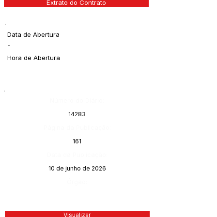
Extrato do Contrato
Data de Abertura
-
Hora de Abertura
-
Número do Diário:
14283
Página da Publicação:
161
Data da Publicação:
10 de junho de 2026
Órgão:
Visualizar