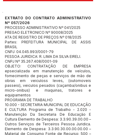
EXTRATO DO CONTRATO ADMINISTRATIVO
Nº 057/2026
PROCESSO ADMINISTRATIVO Nº 041/2025
PREGAO ELETRONICO Nº 90008/2025
ATA DE REGISTRO DE PREÇOS Nº 018/2025
Partes: PREFEITURA MUNICIPAL DE ASSIS
BRASIL
CNPJ:
04.045.993
/0001-79
PESSOA JURIDICA: R. LIMA DA SILVA EIRELI.
CNPJ Nº
35.267.408
/0001-09
OBJETO: CONTRATAÇÃO DE EMPRESA
epsecializada em manutenção de veículos,
fornecimento de peças e serviços de mão de
obras em veiculoss leves, (outomoveis
passeio), veiculos pesados (caçamba/onibus e
micro-onibus) e maquinas, tratores e
equipamentos
PROGRAMA DE TRABALHO
10.000 - SECRETARIA MUNICIPAL DE EDUCAÇÃO
E CULTURA Programa de Trabalho - 2.020 -
Manutenção Da Secretaria De Educação E
Cultura Elemento de Despesa:
3.3.90.39.00.00
–
Outros Serviços de Terceiros Pessoa Juridica.
Elemento de Despesa:
3.3.90.30.00.00.00.00
–
Material de Consumo Fonte de Recurso: 500 –