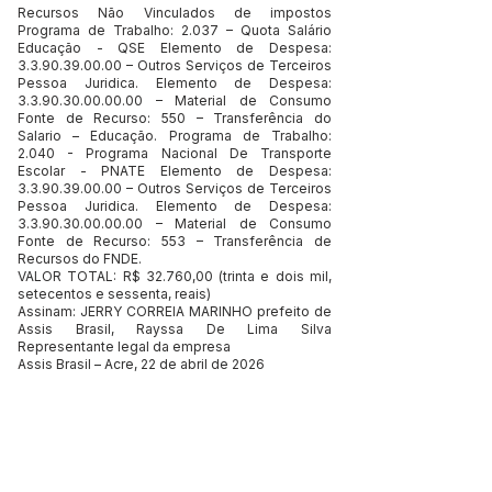
Recursos Não Vinculados de impostos
Programa de Trabalho: 2.037 – Quota Salário
Educação - QSE Elemento de Despesa:
3.3.90.39.00.00
– Outros Serviços de Terceiros
Pessoa Juridica. Elemento de Despesa:
3.3.90.30.00.00.00
– Material de Consumo
Fonte de Recurso: 550 – Transferência do
Salario – Educação. Programa de Trabalho:
2.040 - Programa Nacional De Transporte
Escolar - PNATE Elemento de Despesa:
3.3.90.39.00.00
– Outros Serviços de Terceiros
Pessoa Juridica. Elemento de Despesa:
3.3.90.30.00.00.00
– Material de Consumo
Fonte de Recurso: 553 – Transferência de
Recursos do FNDE.
VALOR TOTAL: R$ 32.760,00 (trinta e dois mil,
setecentos e sessenta, reais)
Assinam: JERRY CORREIA MARINHO prefeito de
Assis Brasil, Rayssa De Lima Silva
Representante legal da empresa
Assis Brasil – Acre, 22 de abril de 2026
Este texto não substitui o publicado no Diário Oficial, mas
facilita a pesquisa para localizar a publicação oficial.