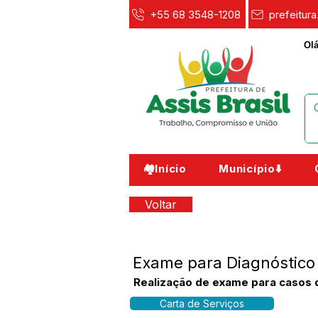
+55 68 3548-1208
prefeitur
Olá
🏘️Início
Município⬇️
Voltar
Exame para Diagnóstic
Realização de exame para casos d
Carta de Serviços