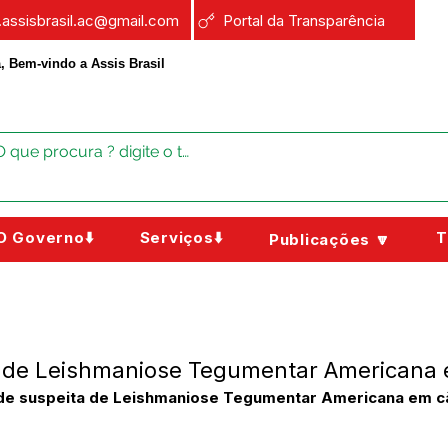
a.assisbrasil.ac@gmail.com
Portal da Transparência
, Bem-vindo a Assis Brasil
O Governo⬇️
Serviços⬇️
T
Publicações 🔽
o de Leishmaniose Tegumentar Americana
e suspeita de Leishmaniose Tegumentar Americana em cães