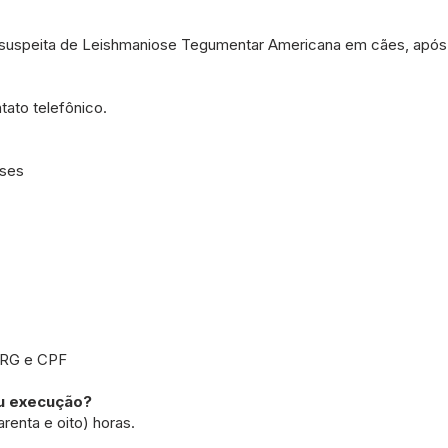
suspeita de Leishmaniose Tegumentar Americana em cães, após t
tato telefônico.
oses
, RG e CPF
ou execução?
enta e oito) horas.