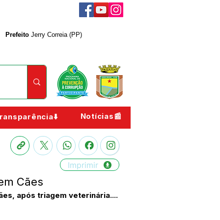
Prefeito
Jerry Correia (PP)
Notícias📰
ransparência⬇️
Imprimir
 em Cães
, após triagem veterinária....