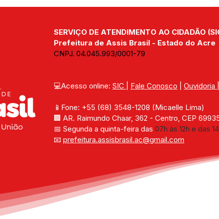
SERVIÇO DE ATENDIMENTO AO CIDADÃO (SI
Prefeitura de Assis Brasil - Estado do Acre
CNPJ. 04.045.993/0001-79
💻Acesso online: 
SIC 
| 
Fale Conosco
 | 
Ouvidoria
📱Fone: +55 (68) 
3548-1208 
(Micaelle Lima)
🏢 
AR. Raimundo Chaar, 362 - Centro, CEP 69935-
📅 Segunda a quinta-feira das 
07h às 12h e das 14
📧 
prefeitura.assisbrasil.ac
@gmail.com