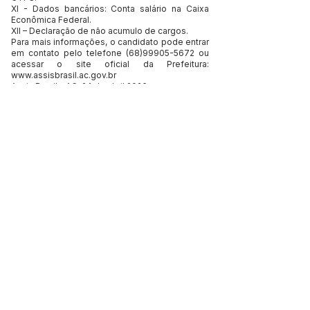
XI - Dados bancários: Conta salário na Caixa
Econômica Federal.
XII – Declaração de não acumulo de cargos.
Para mais informações, o candidato pode entrar
em contato pelo telefone
(68)99905-5672
ou
acessar o site oficial da Prefeitura:
www.assisbrasil.ac.gov.br
Assis Brasil – AC, 24 de abril 2026
Pâmyla Farias Correia
Secretaria Municipal de Administração
Jerry Correia Marinho
Prefeito Municipal de Assis Brasil
Este texto não substitui o publicado no Diário Oficial, mas
facilita a pesquisa para localizar a publicação oficial.