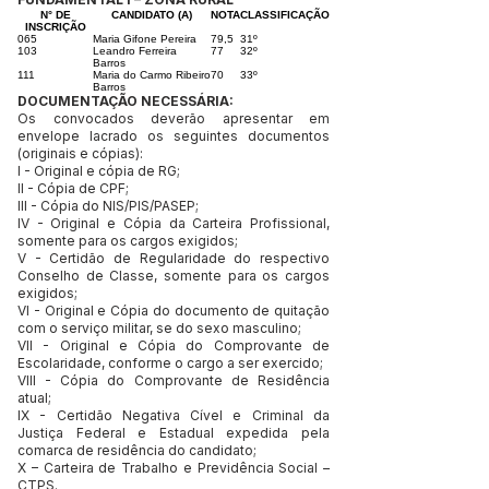
N° DE
CANDIDATO (A)
NOTA
CLASSIFICAÇÃO
INSCRIÇÃO
065
Maria Gifone Pereira
79,5
31º
103
Leandro Ferreira
77
32º
Barros
111
Maria do Carmo Ribeiro
70
33º
Barros
DOCUMENTAÇÃO NECESSÁRIA:
Os convocados deverão apresentar em
envelope lacrado os seguintes documentos
(originais e cópias):
I - Original e cópia de RG;
II - Cópia de CPF;
III - Cópia do NIS/PIS/PASEP;
IV - Original e Cópia da Carteira Profissional,
somente para os cargos exigidos;
V - Certidão de Regularidade do respectivo
Conselho de Classe, somente para os cargos
exigidos;
VI - Original e Cópia do documento de quitação
com o serviço militar, se do sexo masculino;
VII - Original e Cópia do Comprovante de
Escolaridade, conforme o cargo a ser exercido;
VIII - Cópia do Comprovante de Residência
atual;
IX - Certidão Negativa Cível e Criminal da
Justiça Federal e Estadual expedida pela
comarca de residência do candidato;
X – Carteira de Trabalho e Previdência Social –
CTPS.