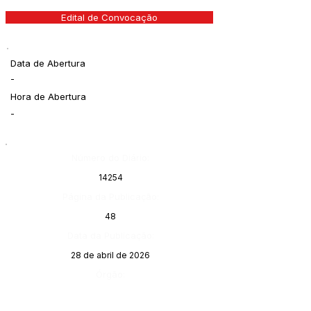
Edital de Convocação
Data de Abertura
-
Hora de Abertura
-
Número do Diário:
14254
Página da Publicação:
48
Data da Publicação:
28 de abril de 2026
Órgão: