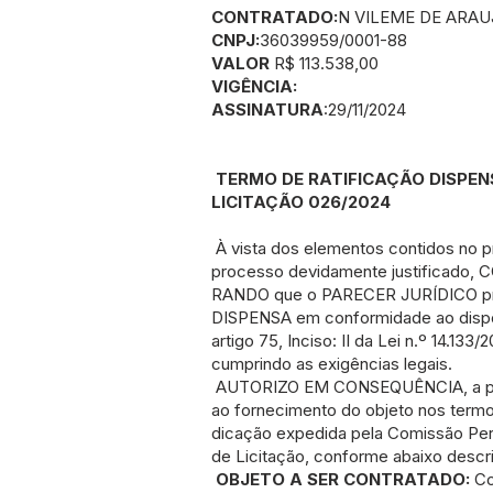
CONTRATADO:
N VILEME DE ARAU
CNPJ:
36039959/0001-88
VALOR
R$ 113.538,00
VIGÊNCIA:
ASSINATURA
:29/11/2024
TERMO DE RATIFICAÇÃO DISPEN
LICITAÇÃO 026/2024
À vista dos elementos contidos no 
processo devidamente justificado,
RANDO que o PARECER JURÍDICO p
DISPENSA em conformidade ao disp
artigo 75, Inciso: II da Lei n.º 14.133/2
cumprindo as exigências legais.
AUTORIZO EM CONSEQUÊNCIA, a p
ao fornecimento do objeto nos termo
dicação expedida pela Comissão Pe
de Licitação, conforme abaixo descri
OBJETO A SER CONTRATADO:
Co