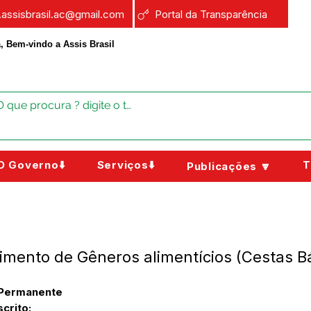
a.assisbrasil.ac@gmail.com
Portal da Transparência
, Bem-vindo a Assis Brasil
O Governo⬇️
Serviços⬇️
T
Publicações 🔽
mento de Gêneros alimentícios (Cestas B
 Permanente
crito: