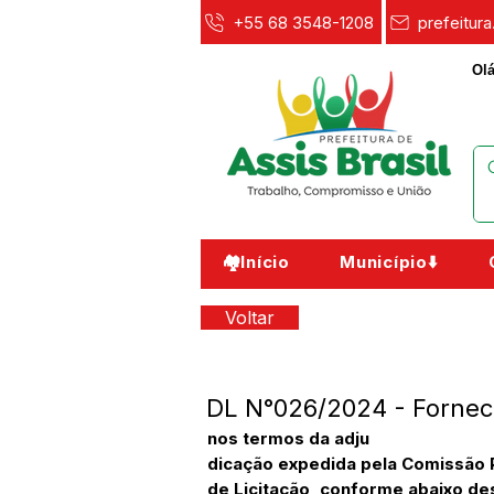
+55 68 3548-1208
prefeitur
Olá
🏘️Início
Município⬇️
Voltar
DL N°026/2024 - Forneci
nos termos da adju
dicação expedida pela Comissão
de Licitação, conforme abaixo des