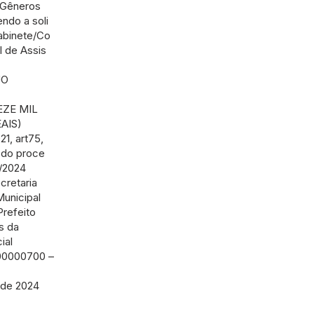
 Gêneros
ndo a soli
Gabinete/Co
l de Assis
JO
EZE MIL
AIS)
21, art75,
s do proce
6/2024
cretaria
Municipal
refeito
s da
ial
0000700 –
 de 2024