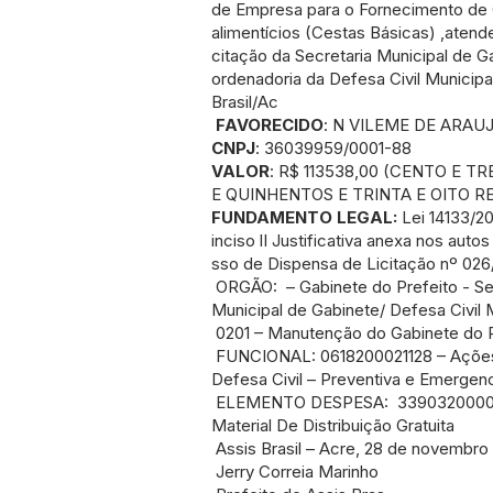
de Empresa para o Fornecimento de
alimentícios (Cestas Básicas) ,atende
citação da Secretaria Municipal de 
ordenadoria da Defesa Civil Municipa
Brasil/Ac
FAVORECIDO
: N VILEME DE ARAU
CNPJ
: 36039959/0001-88
VALOR
: R$ 113538,00 (CENTO E TR
E QUINHENTOS E TRINTA E OITO RE
FUNDAMENTO LEGAL:
Lei 14133/20
inciso lI Justificativa anexa nos auto
sso de Dispensa de Licitação nº 02
ORGÃO: – Gabinete do Prefeito - Se
Municipal de Gabinete/ Defesa Civil 
0201 – Manutenção do Gabinete do P
FUNCIONAL: 0618200021128 – Açõe
Defesa Civil – Preventiva e Emergenc
ELEMENTO DESPESA: 3390320000
Material De Distribuição Gratuita
Assis Brasil – Acre, 28 de novembro
Jerry Correia Marinho