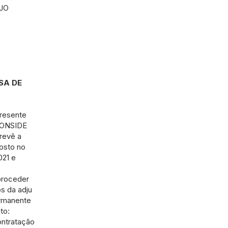
JO
SA DE
presente
 CONSIDE
revê a
osto no
021 e
roceder
s da adju
rmanente
to:
ntratação