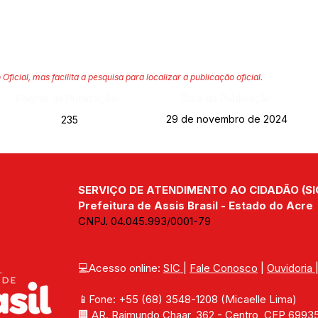
 Oficial, mas facilita a pesquisa para localizar a publicação oficial.
Página da Publicação:
Data da Publicação:
29 de novembro de 2024
235
SERVIÇO DE ATENDIMENTO AO CIDADÃO (SI
Prefeitura de Assis Brasil - Estado do Acre
CNPJ. 04.045.993/0001-79
💻Acesso online: 
SIC 
| 
Fale Conosco
 | 
Ouvidoria
📱Fone: +55 (68) 
3548-1208 
(Micaelle Lima)
🏢 
AR. Raimundo Chaar, 362 - Centro, CEP 69935-