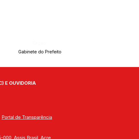
Órgão:
Gabinete do Prefeito
C) E OUVIDORIA
| 
Portal de Transparência
000, Assis Brasil, Acre