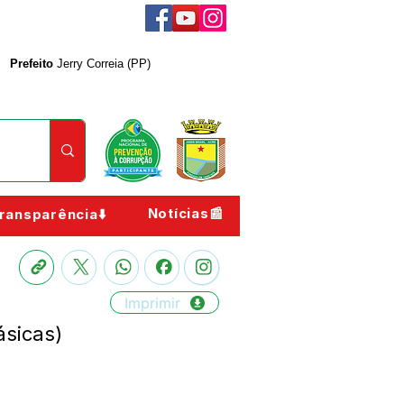
Prefeito
Jerry Correia (PP)
Notícias📰
ransparência⬇️
Imprimir
ásicas)