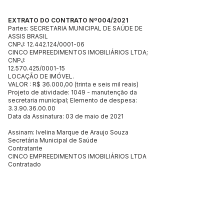
EXTRATO DO
CONTRATO Nº004/2021
Partes: SECRETARIA MUNICIPAL DE SAÚDE DE
ASSIS BRASIL
CNPJ:
12.442.124
/0001-06
CINCO EMPREEDIMENTOS IMOBILIÁRIOS LTDA;
CNPJ:
12.570.425
/0001-15
LOCAÇÃO DE IMÓVEL.
VALOR : R$ 36.000,00 (trinta e seis mil reais)
Projeto de atividade: 1049 - manutenção da
secretaria municipal; Elemento de despesa:
3.3.90.36.00.00
Data da Assinatura: 03 de maio de 2021
Assinam: Ivelina Marque de Araujo Souza
Secretária Municipal de Saúde
Contratante
CINCO EMPREEDIMENTOS IMOBILIÁRIOS LTDA
Contratado
Este texto não substitui o publicado no Diário Oficial, mas
facilita a pesquisa para localizar a publicação oficial.