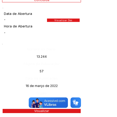
Data de Abertura
-
Visualizar Doc
Hora de Abertura
-
Número do Diário:
13.244
Página da Publicação:
57
Data da Publicação:
16 de março de 2022
Órgão:
Sec. Saúde
Visualizar