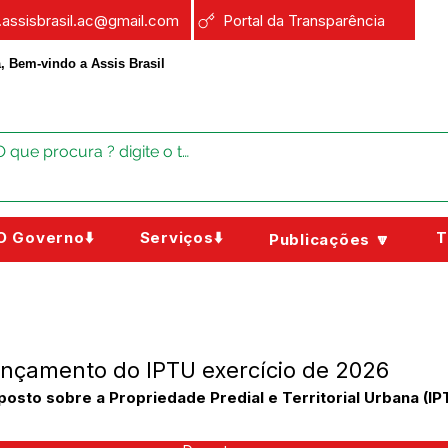
a.assisbrasil.ac@gmail.com
Portal da Transparência
, Bem-vindo a Assis Brasil
O Governo⬇️
Serviços⬇️
T
Publicações 🔽
ançamento do IPTU exercício de 2026
sto sobre a Propriedade Predial e Territorial Urbana (IPT