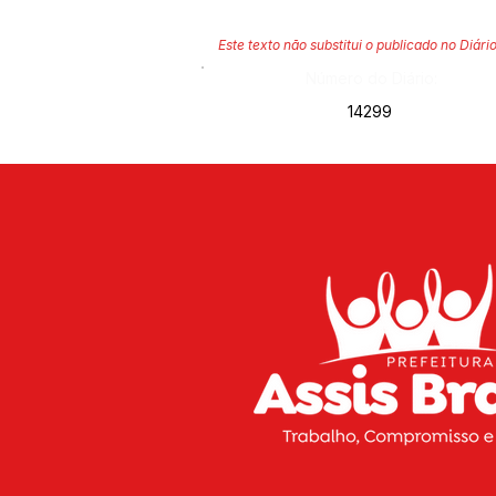
Este texto não substitui o publicado no Diário
Número do Diário:
14299