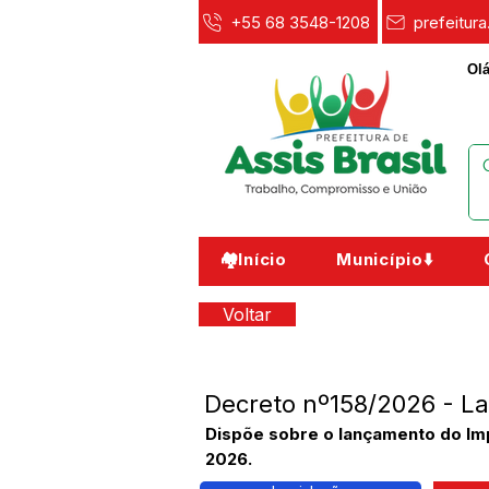
+55 68 3548-1208
prefeitur
Olá
🏘️Início
Município⬇️
Voltar
Decreto nº158/2026 - L
Dispõe sobre o lançamento do Impo
2026.