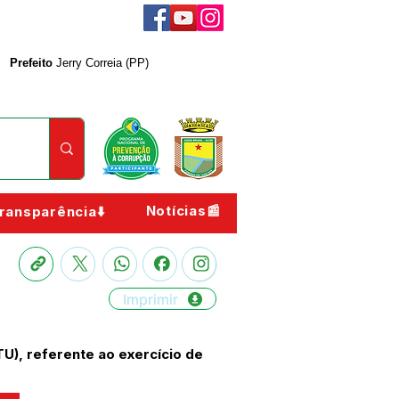
Prefeito
Jerry Correia (PP)
Notícias📰
ransparência⬇️
Imprimir
U), referente ao exercício de