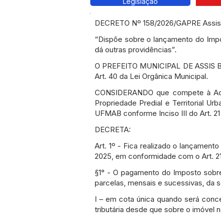
Legislação
DECRETO Nº 158/2026/GAPRE Assis Bra
“Dispõe sobre o lançamento do Impos
dá outras providências”.
O PREFEITO MUNICIPAL DE ASSIS BR
Art. 40 da Lei Orgânica Municipal.
CONSIDERANDO que compete à Admini
Propriedade Predial e Territorial Ur
UFMAB conforme Inciso III do Art. 2
DECRETA:
Art. 1º - Fica realizado o lançament
2025, em conformidade com o Art. 21
§1° - O pagamento do Imposto sobre 
parcelas, mensais e sucessivas, da s
I – em cota única quando será conc
tributária desde que sobre o imóvel n