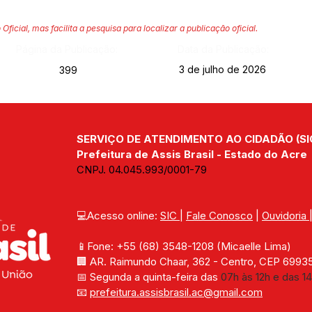
 Oficial, mas facilita a pesquisa para localizar a publicação oficial.
Página da Publicação:
Data da Publicação:
3 de julho de 2026
399
SERVIÇO DE ATENDIMENTO AO CIDADÃO (SI
Prefeitura de Assis Brasil - Estado do Acre
CNPJ. 04.045.993/0001-79
💻Acesso online: 
SIC 
| 
Fale Conosco
 | 
Ouvidoria
📱Fone: +55 (68) 
3548-1208 
(Micaelle Lima)
🏢 
AR. Raimundo Chaar, 362 - Centro, CEP 69935-
📅 Segunda a quinta-feira das 
07h às 12h e das 14
📧 
prefeitura.assisbrasil.ac
@gmail.com